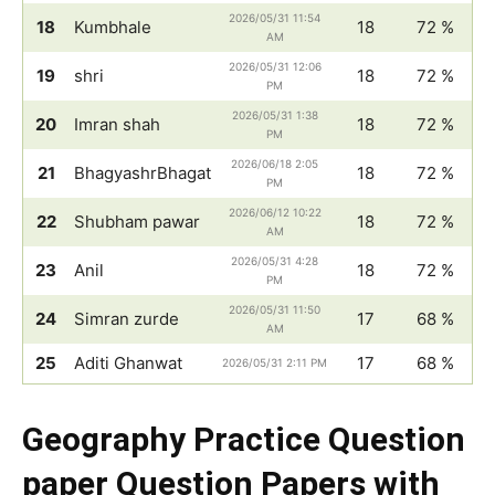
2026/05/31 11:54
18
Kumbhale
18
72 %
AM
2026/05/31 12:06
19
shri
18
72 %
PM
2026/05/31 1:38
20
Imran shah
18
72 %
PM
2026/06/18 2:05
21
BhagyashrBhagat
18
72 %
PM
2026/06/12 10:22
22
Shubham pawar
18
72 %
AM
2026/05/31 4:28
23
Anil
18
72 %
PM
2026/05/31 11:50
24
Simran zurde
17
68 %
AM
25
Aditi Ghanwat
17
68 %
2026/05/31 2:11 PM
Geography Practice Question
paper Question Papers with