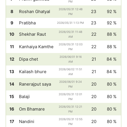
PM
2026/05/31 12:48
8
Roshan Ghatyal
23
92 %
PM
9
Pratibha
23
92 %
2026/05/31 1:13 PM
2026/05/31 11:48
10
Shekhar Raut
22
88 %
AM
2026/05/31 12:03
11
Kanhaiya Kamthe
22
88 %
PM
2026/06/01 9:16
12
Dipa chet
21
84 %
AM
2026/06/02 11:51
13
Kailash bhure
21
84 %
AM
2026/06/01 9:24
14
Ranerajput saya
20
80 %
PM
2026/05/31 12:01
15
Balaji
20
80 %
PM
2026/05/31 12:21
16
Om Bhamare
20
80 %
PM
2026/05/31 12:55
17
Nandini
20
80 %
PM