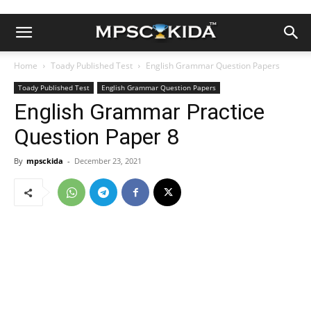
Home
Toady Published Test
English Grammar Question Papers
Toady Published Test
English Grammar Question Papers
English Grammar Practice
Question Paper 8
By
mpsckida
-
December 23, 2021