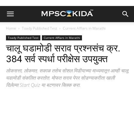
Home
Toady Published Test
Current Affiars in Marathi
Toady Published Test
Current Affiars in Marathi
चालू घडामोडी सराव प्रश्नसंच क्र.
384 सर्व स्पर्धा परीक्षेस उपयुक्त
लोकसत्ता, लोकमत, सकाळ तसेच सोशल मिडीयाच्या माध्यमातून आम्ही चालू
घडामोडी संकलित करतोत. मोफत सराव पेपर सोडण्याकरीता खाली
दिलेल्या Start Quiz या बटणावर क्लिक करा.