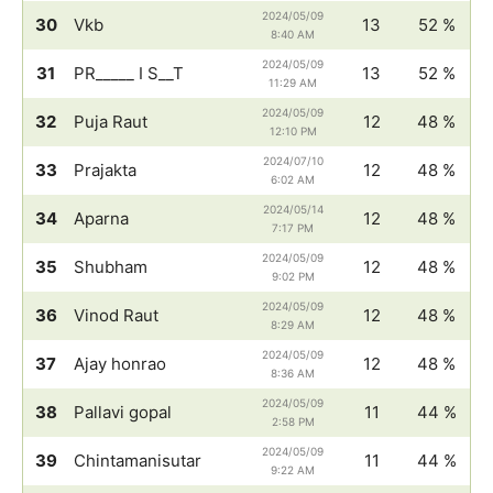
2024/05/09
30
Vkb
13
52 %
8:40 AM
2024/05/09
31
PR_____ I S__T
13
52 %
11:29 AM
2024/05/09
32
Puja Raut
12
48 %
12:10 PM
2024/07/10
33
Prajakta
12
48 %
6:02 AM
2024/05/14
34
Aparna
12
48 %
7:17 PM
2024/05/09
35
Shubham
12
48 %
9:02 PM
2024/05/09
36
Vinod Raut
12
48 %
8:29 AM
2024/05/09
37
Ajay honrao
12
48 %
8:36 AM
2024/05/09
38
Pallavi gopal
11
44 %
2:58 PM
2024/05/09
39
Chintamanisutar
11
44 %
9:22 AM