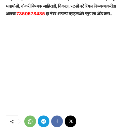
घडामोडी, नोकरी विषयक जाहिराती, निकाल, स्टडी मटेरियल मिळवण्याकरीता
आमचा
7350578485
हा नंबर आपल्या व्हाट्सअ‍ॅप ग्रृप ला अ‍ॅड करा..