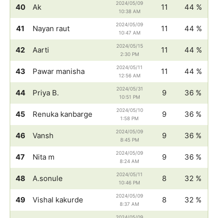
2024/05/09
40
Ak
11
44 %
10:38 AM
2024/05/09
41
Nayan raut
11
44 %
10:47 AM
2024/05/15
42
Aarti
11
44 %
2:30 PM
2024/05/11
43
Pawar manisha
11
44 %
12:56 AM
2024/05/31
44
Priya B.
9
36 %
10:51 PM
2024/05/10
45
Renuka kanbarge
9
36 %
1:58 PM
2024/05/09
46
Vansh
9
36 %
8:45 PM
2024/05/09
47
Nita m
9
36 %
8:24 AM
2024/05/11
48
A.sonule
8
32 %
10:46 PM
2024/05/09
49
Vishal kakurde
8
32 %
8:37 AM
2024/05/09