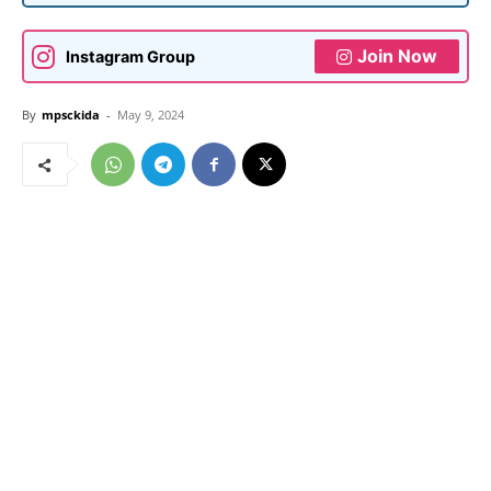
Join Now
Instagram Group
By
mpsckida
-
May 9, 2024