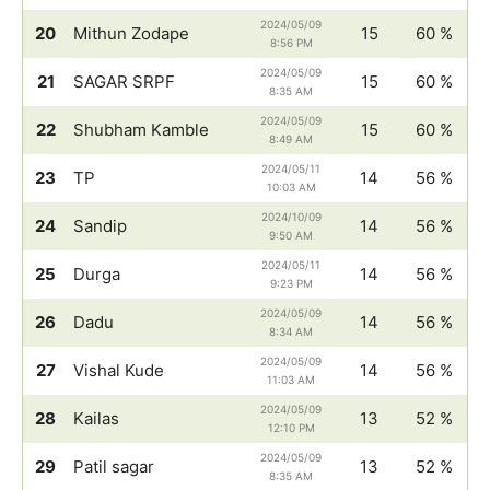
2024/05/09
20
Mithun Zodape
15
60 %
8:56 PM
2024/05/09
21
SAGAR SRPF
15
60 %
8:35 AM
2024/05/09
22
Shubham Kamble
15
60 %
8:49 AM
2024/05/11
23
TP
14
56 %
10:03 AM
2024/10/09
24
Sandip
14
56 %
9:50 AM
2024/05/11
25
Durga
14
56 %
9:23 PM
2024/05/09
26
Dadu
14
56 %
8:34 AM
2024/05/09
27
Vishal Kude
14
56 %
11:03 AM
2024/05/09
28
Kailas
13
52 %
12:10 PM
2024/05/09
29
Patil sagar
13
52 %
8:35 AM