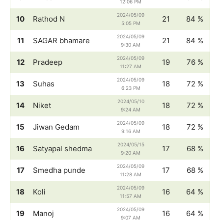
12:06 PM
2024/05/09
10
Rathod N
21
84 %
5:05 PM
2024/05/09
11
SAGAR bhamare
21
84 %
9:30 AM
2024/05/09
12
Pradeep
19
76 %
11:27 AM
2024/05/09
13
Suhas
18
72 %
6:23 PM
2024/05/10
14
Niket
18
72 %
9:24 AM
2024/05/09
15
Jiwan Gedam
18
72 %
9:16 AM
2024/05/15
16
Satyapal shedma
17
68 %
9:20 AM
2024/05/09
17
Smedha punde
17
68 %
11:28 AM
2024/05/09
18
Koli
16
64 %
11:57 AM
2024/05/09
19
Manoj
16
64 %
9:07 AM