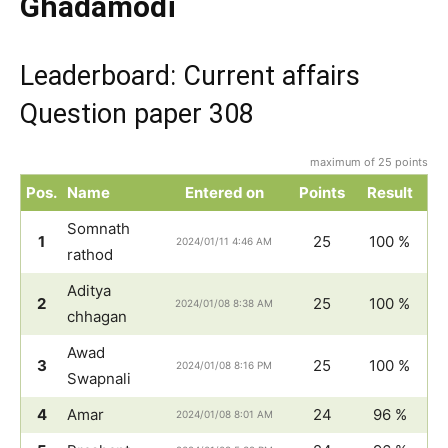
Ghadamodi
Leaderboard: Current affairs
Question paper 308
maximum of 25 points
Pos.
Name
Entered on
Points
Result
Somnath
1
25
100 %
2024/01/11 4:46 AM
rathod
Aditya
2
25
100 %
2024/01/08 8:38 AM
chhagan
Awad
3
25
100 %
2024/01/08 8:16 PM
Swapnali
4
Amar
24
96 %
2024/01/08 8:01 AM