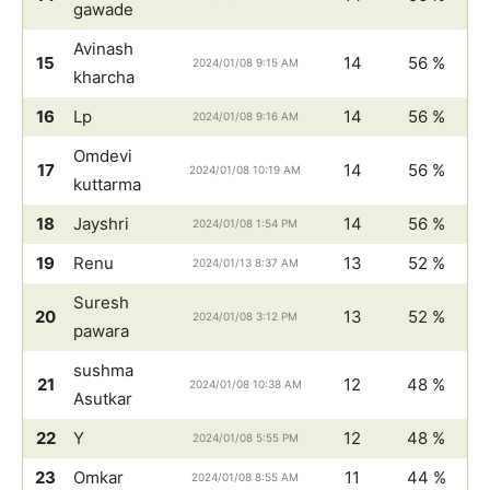
gawade
Avinash
15
14
56 %
2024/01/08 9:15 AM
kharcha
16
Lp
14
56 %
2024/01/08 9:16 AM
Omdevi
17
14
56 %
2024/01/08 10:19 AM
kuttarma
18
Jayshri
14
56 %
2024/01/08 1:54 PM
19
Renu
13
52 %
2024/01/13 8:37 AM
Suresh
20
13
52 %
2024/01/08 3:12 PM
pawara
sushma
21
12
48 %
2024/01/08 10:38 AM
Asutkar
22
Y
12
48 %
2024/01/08 5:55 PM
23
Omkar
11
44 %
2024/01/08 8:55 AM