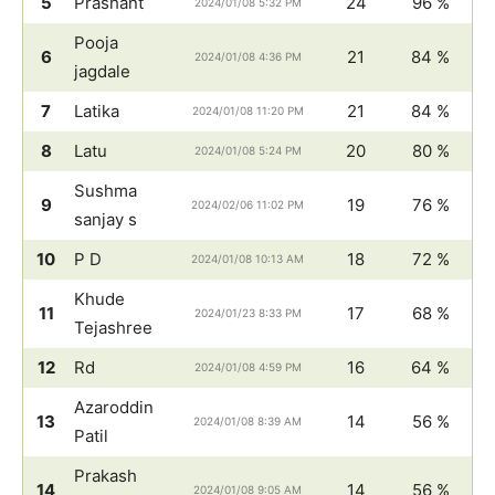
5
Prashant
24
96 %
2024/01/08 5:32 PM
Pooja
6
21
84 %
2024/01/08 4:36 PM
jagdale
7
Latika
21
84 %
2024/01/08 11:20 PM
8
Latu
20
80 %
2024/01/08 5:24 PM
Sushma
9
19
76 %
2024/02/06 11:02 PM
sanjay s
10
P D
18
72 %
2024/01/08 10:13 AM
Khude
11
17
68 %
2024/01/23 8:33 PM
Tejashree
12
Rd
16
64 %
2024/01/08 4:59 PM
Azaroddin
13
14
56 %
2024/01/08 8:39 AM
Patil
Prakash
14
14
56 %
2024/01/08 9:05 AM