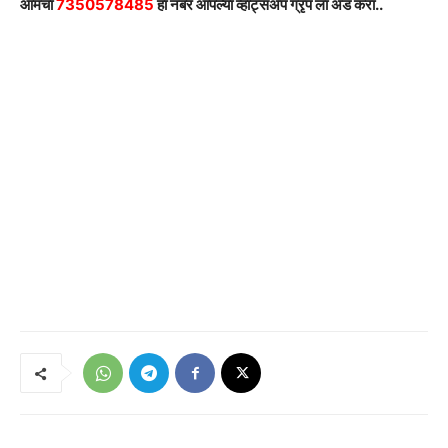
आमचा
7350578485
हा नंबर आपल्या व्हाट्सअ‍ॅप ग्रृप ला अ‍ॅड करा..