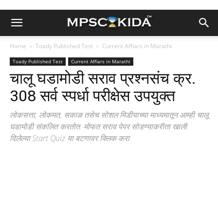
Home
Toady Published Test
Current Affiars in Marathi
Toady Published Test
Current Affiars in Marathi
चालू घडामोडी सराव प्रश्नसंच क्र.
308 सर्व स्पर्धा परीक्षेस उपयुक्त
लोकसत्ता, लोकमत, सकाळ तसेच सोशल मिडीयाच्या माध्यमातून आम्ही चालू
घडामोडी संकलित करतोत. मोफत सराव पेपर सोडण्याकरीता खाली
दिलेल्या Start Quiz या बटणावर क्लिक करा.