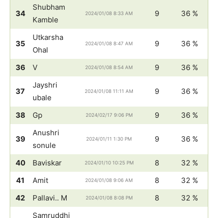
Shubham
34
9
36 %
2024/01/08 8:33 AM
Kamble
Utkarsha
35
9
36 %
2024/01/08 8:47 AM
Ohal
36
V
9
36 %
2024/01/08 8:54 AM
Jayshri
37
9
36 %
2024/01/08 11:11 AM
ubale
38
Gp
9
36 %
2024/02/17 9:06 PM
Anushri
39
9
36 %
2024/01/11 1:30 PM
sonule
40
Baviskar
8
32 %
2024/01/10 10:25 PM
41
Amit
8
32 %
2024/01/08 9:06 AM
42
Pallavi.. M
8
32 %
2024/01/08 8:08 PM
Samruddhi