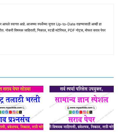
ले स्वागत आहे. आजच्या स्पर्धेच्या युगात Up-to-Date राहण्यासाठी आम्ही हा
होत. नोकरी विषयक जाहिराती, निकाल, स्टडी मटेरियल, PDF नोट्स, मोफत सराव पेपर