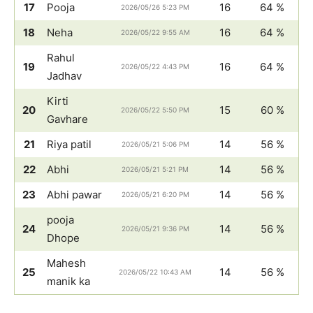
17
Pooja
16
64 %
2026/05/26 5:23 PM
18
Neha
16
64 %
2026/05/22 9:55 AM
Rahul
19
16
64 %
2026/05/22 4:43 PM
Jadhav
Kirti
20
15
60 %
2026/05/22 5:50 PM
Gavhare
21
Riya patil
14
56 %
2026/05/21 5:06 PM
22
Abhi
14
56 %
2026/05/21 5:21 PM
23
Abhi pawar
14
56 %
2026/05/21 6:20 PM
pooja
24
14
56 %
2026/05/21 9:36 PM
Dhope
Mahesh
25
14
56 %
2026/05/22 10:43 AM
manik ka