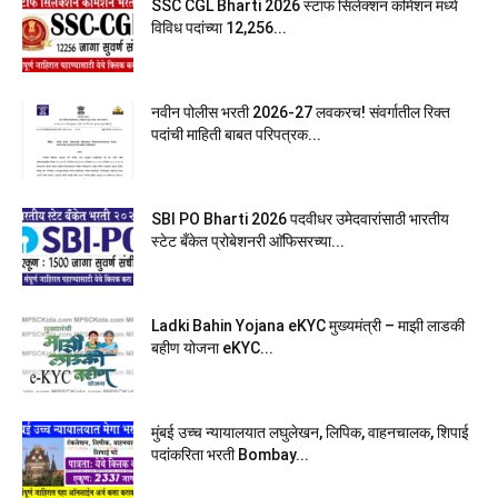
SSC CGL Bharti 2026 स्टाफ सिलेक्शन कमिशन मध्ये
विविध पदांच्या 12,256...
नवीन पोलीस भरती 2026-27 लवकरच! संवर्गातील रिक्त
पदांची माहिती बाबत परिपत्रक...
SBI PO Bharti 2026 पदवीधर उमेदवारांसाठी भारतीय
स्टेट बँकेत प्रोबेशनरी आ‍ॅफिसरच्या...
Ladki Bahin Yojana eKYC मुख्यमंत्री – माझी लाडकी
बहीण योजना eKYC...
मुंबई उच्च न्यायालयात लघुलेखन, लिपिक, वाहनचालक, शिपाई
पदांकरिता भरती Bombay...