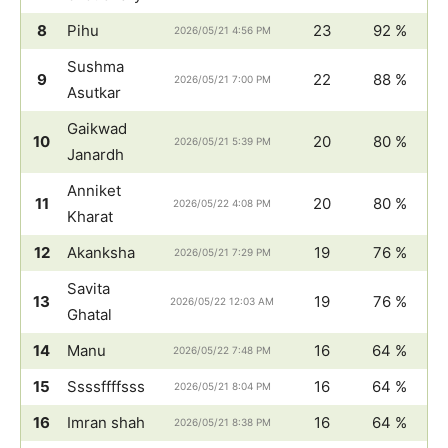
8
Pihu
23
92 %
2026/05/21 4:56 PM
Sushma
9
22
88 %
2026/05/21 7:00 PM
Asutkar
Gaikwad
10
20
80 %
2026/05/21 5:39 PM
Janardh
Anniket
11
20
80 %
2026/05/22 4:08 PM
Kharat
12
Akanksha
19
76 %
2026/05/21 7:29 PM
Savita
13
19
76 %
2026/05/22 12:03 AM
Ghatal
14
Manu
16
64 %
2026/05/22 7:48 PM
15
Ssssffffsss
16
64 %
2026/05/21 8:04 PM
16
Imran shah
16
64 %
2026/05/21 8:38 PM