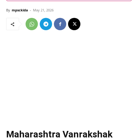
By
mpsckida
-
May 21, 2026
Maharashtra Vanrakshak