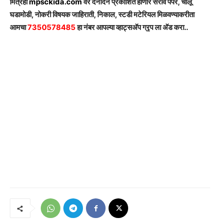
मित्रहों
mpsckida.com
वर दैनंदिन प्रकाशित होणारे सराव पेपर, चालू
घडामोडी, नोकरी विषयक जाहिराती, निकाल, स्टडी मटेरियल मिळवण्याकरीता
आमचा
7350578485
हा नंबर आपल्या व्हाट्सअ‍ॅप ग्रृप ला अ‍ॅड करा..