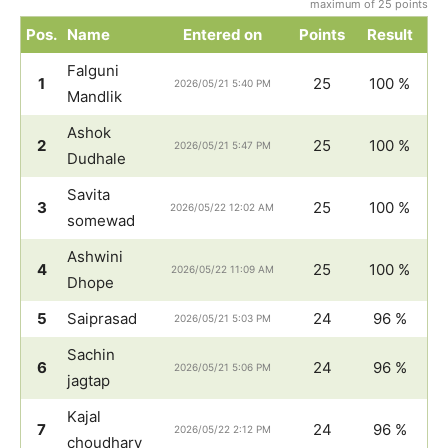
maximum of 25 points
Pos.
Name
Entered on
Points
Result
Falguni
1
25
100 %
2026/05/21 5:40 PM
Mandlik
Ashok
2
25
100 %
2026/05/21 5:47 PM
Dudhale
Savita
3
25
100 %
2026/05/22 12:02 AM
somewad
Ashwini
4
25
100 %
2026/05/22 11:09 AM
Dhope
5
Saiprasad
24
96 %
2026/05/21 5:03 PM
Sachin
6
24
96 %
2026/05/21 5:06 PM
jagtap
Kajal
7
24
96 %
2026/05/22 2:12 PM
choudhary