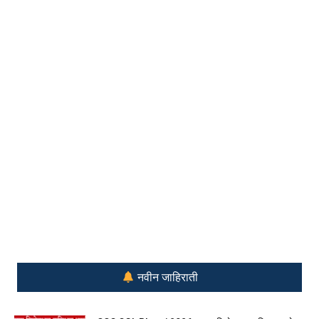
नवीन जाहिराती