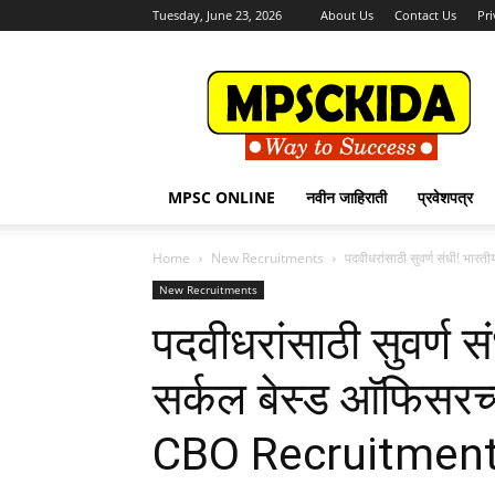
Tuesday, June 23, 2026
About Us
Contact Us
Pri
MPSCKida.com
सर्व
नवीन
जाहिराती
Letest
Jobs
MPSC ONLINE
नवीन जाहिराती
प्रवेशपत्र
in
Maharashtra
Home
New Recruitments
पदवीधरांसाठी सुवर्ण संधी! भारती
New Recruitments
पदवीधरांसाठी सुवर्ण सं
सर्कल बेस्ड आ‍ॅफिसरच
CBO Recruitmen