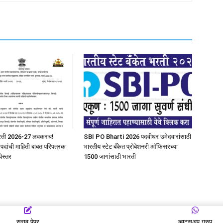
भरती 2026-27 लवकरच!
SBI PO Bharti 2026 पदवीधर उमेदवारांसाठी
त पदांची माहिती बाबत परिपत्रक
भारतीय स्टेट बँकेत प्रोबेशनरी आ‍ॅफिसरच्या
िस्तर
1500 जागांसाठी भारती
सराव पेपर
व्हाट्सअप ग्रुप