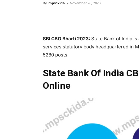
By
mpsckida
-
November 26, 2023
Share
SBI CBO Bharti 2023:
State Bank of India is 
services statutory body headquartered in M
5280 posts.
State Bank Of India C
Online