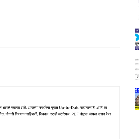
ले स्वागत आहे. आजच्या स्पर्धेच्या युगात Up-to-Date राहण्यासाठी आम्ही हा
होत. नोकरी विषयक जाहिराती, निकाल, स्टडी मटेरियल, PDF नोट्स, मोफत सराव पेपर