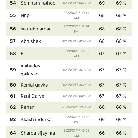
54
Somnath rathod
69
69 %
2023/03/17 6:33 PM
2023/03/17 10:41
55
Nhp
68
68 %
AM
2023/03/17 12:14
56
saurabh ardad
68
68 %
PM
57
Abhishek
68
68 %
2023/03/17 4:39 PM
2023/03/19 10:57
58
B...
67
67 %
AM
mahadev
59
67
67 %
2023/03/19 3:23 PM
gaikwad
60
Komal gayke
67
67 %
2023/03/17 3:39 PM
61
Rani Darve
67
67 %
2023/03/18 6:05 PM
62
Rehan
66
66 %
2023/03/21 1:50 PM
2023/03/17 10:58
63
Akash indorkar
66
66 %
PM
2023/03/17 10:29
64
Sharda vijay ma
66
66 %
AM