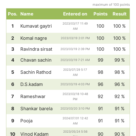
maximum of 100 points
Pos.
Name
Entered on
Points
Result
2023/03/17 11:49
1
Kumavat gaytri
100
100 %
AM
2
Komal nagre
100
100 %
2023/03/19 2:01 PM
3
Ravindra sirsat
100
100 %
2023/03/19 2:39 PM
4
Chavan sachin
99
99 %
2023/03/19 7:21 AM
2023/07/29 5:17
5
Sachin Rathod
98
98 %
AM
6
D.S.kadam
96
96 %
2023/03/19 4:03 PM
2023/03/18 10:48
7
Rameshwar
92
92 %
PM
8
Shankar barela
91
91 %
2023/03/20 3:10 PM
2024/07/01 12:42
9
Pooja
91
91 %
AM
2023/05/24 5:56
10
Vinod Kadam
90
90 %