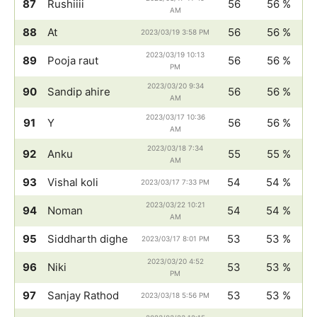
87
Rushiiii
56
56 %
AM
88
At
56
56 %
2023/03/19 3:58 PM
2023/03/19 10:13
89
Pooja raut
56
56 %
PM
2023/03/20 9:34
90
Sandip ahire
56
56 %
AM
2023/03/17 10:36
91
Y
56
56 %
AM
2023/03/18 7:34
92
Anku
55
55 %
AM
93
Vishal koli
54
54 %
2023/03/17 7:33 PM
2023/03/22 10:21
94
Noman
54
54 %
AM
95
Siddharth dighe
53
53 %
2023/03/17 8:01 PM
2023/03/20 4:52
96
Niki
53
53 %
PM
97
Sanjay Rathod
53
53 %
2023/03/18 5:56 PM