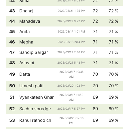
42
Sima
72
72 %
2023/03/17 8:03 PM
43
Dhanaji
72
72 %
2023/03/21 1:35 PM
44
Mahadeva
72
72 %
2023/03/19 9:22 PM
45
Anita
71
71 %
2023/03/17 1:01 PM
46
Megha
71
71 %
2023/03/18 2:14 PM
47
Sandip Sargar
71
71 %
2023/03/19 7:46 PM
48
Ashvini
71
71 %
2023/03/21 5:48 PM
2023/03/17 10:45
49
Datta
70
70 %
AM
50
Umesh patil
70
70 %
2023/03/20 1:02 PM
2023/03/17 11:52
51
Vyankatesh Ghar
69
69 %
AM
52
Sachin soradge
69
69 %
2023/03/17 5:37 PM
2023/03/23 12:16
53
Rahul rathod ch
69
69 %
PM