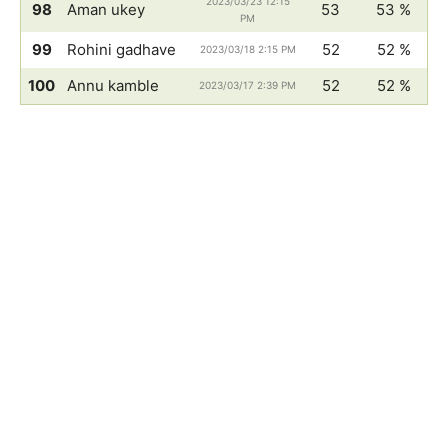
2023/03/23 12:15
98
Aman ukey
53
53 %
PM
99
Rohini gadhave
52
52 %
2023/03/18 2:15 PM
100
Annu kamble
52
52 %
2023/03/17 2:39 PM