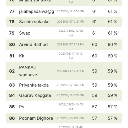
AM
77
jalabapadalwa@g
61
61 %
2023/03/17 8:53 PM
78
Sachin solanke
61
61 %
2023/03/17 2:21 PM
2023/04/02 12:06
79
Swap
61
61 %
AM
80
Arvind Rathod
60
60 %
2023/03/17 1:18 PM
2023/03/17 10:12
81
Kk
60
60 %
AM
PANKAJ
82
59
59 %
2023/03/17 7:31 PM
wadhave
83
Priyanka takda
59
59 %
2023/03/17 2:49 PM
84
Gaurav Kapgate
59
59 %
2023/03/18 3:36 PM
2023/03/20 10:43
85
Ps
57
57 %
PM
86
Poonam Dighore
57
57 %
2023/03/18 4:33 PM
2023/03/17 11:49