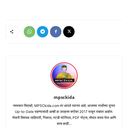
mpsckida
नमस्कार मित्रहो, MPSCkida.com वर आपले स्वागत आहे. आजच्या स्पर्धेच्या युगात
Up-to-Date राहण्यासाठी आम्ही हा उपक्रम सप्टेंबर 2017 पासून राबवत आहोत.
नोकरी विषयक जाहिराती, निकाल, स्टडी मटेरियल, PDF नोट्स, मोफत सराव पेपर आणि
बरच काही...