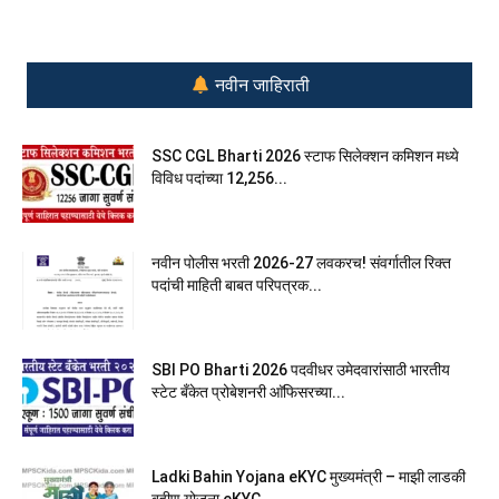
नवीन जाहिराती
SSC CGL Bharti 2026 स्टाफ सिलेक्शन कमिशन मध्ये
विविध पदांच्या 12,256...
नवीन पोलीस भरती 2026-27 लवकरच! संवर्गातील रिक्त
पदांची माहिती बाबत परिपत्रक...
SBI PO Bharti 2026 पदवीधर उमेदवारांसाठी भारतीय
स्टेट बँकेत प्रोबेशनरी आ‍ॅफिसरच्या...
Ladki Bahin Yojana eKYC मुख्यमंत्री – माझी लाडकी
बहीण योजना eKYC...