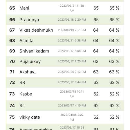
2023/03/21 11:58
65
Mahi
65
65 %
AM
66
Pratidnya
65
65 %
2023/03/18 2:20 PM
67
Vikas deshmukh
64
64 %
2023/03/19 7:21 PM
68
Asmita
64
64 %
2023/03/21 5:38 PM
69
Shivani kadam
64
64 %
2023/03/17 5:08 PM
70
Puja uikey
63
63 %
2023/03/17 2:25 PM
71
Akshay..
63
63 %
2023/03/20 7:12 PM
72
RR
62
62 %
2023/03/17 6:44 PM
2023/03/18 10:11
73
Kasbe
62
62 %
AM
74
Ss
62
62 %
2023/03/17 4:15 PM
2023/04/06 2:22
75
vikky date
62
62 %
PM
2023/03/17 10:53
76
Anand sontakke
61
61 %