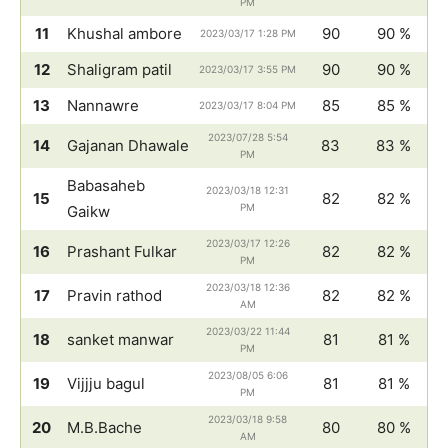
PM
11
Khushal ambore
90
90 %
2023/03/17 1:28 PM
12
Shaligram patil
90
90 %
2023/03/17 3:55 PM
13
Nannawre
85
85 %
2023/03/17 8:04 PM
2023/07/28 5:54
14
Gajanan Dhawale
83
83 %
PM
Babasaheb
2023/03/18 12:31
15
82
82 %
PM
Gaikw
2023/03/17 12:26
16
Prashant Fulkar
82
82 %
PM
2023/03/18 12:36
17
Pravin rathod
82
82 %
AM
2023/03/22 11:44
18
sanket manwar
81
81 %
PM
2023/08/05 6:06
19
Vijjju bagul
81
81 %
PM
2023/03/18 9:58
20
M.B.Bache
80
80 %
AM