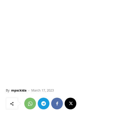
By
mpsckida
-
March 17, 2023