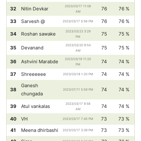
2023/03/17 11:06
32
Nitin Devkar
76
76 %
AM
33
Sarvesh @
76
76 %
2023/03/17 5:56 PM
2023/03/23 3:29
34
Roshan sawake
75
75 %
PM
2023/03/20 9:54
35
Devanand
75
75 %
AM
2023/03/18 11:20
36
Ashvini Marabde
74
74 %
PM
37
Shreeeeee
74
74 %
2023/03/18 1:20 PM
Ganesh
38
74
74 %
2023/07/11 5:59 PM
chungada
2023/03/17 9:58
39
Atul vankalas
74
74 %
AM
40
VH
73
73 %
2023/03/17 7:45 PM
41
Meena dhirbashi
73
73 %
2023/03/17 3:39 PM