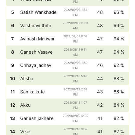
PM
2022/09/08 1:54
5
Satish Wankhade
48
96 %
PM
2022/09/08 11:03
6
Vaishnavi thite
48
96 %
AM
2022/09/08 9:07
7
Avinash Manwar
47
94 %
PM
2022/09/11 9:11
8
Ganesh Vasave
47
94 %
AM
2022/09/08 1:59
9
Chhaya jadhav
46
92 %
PM
2022/09/10 5:16
10
Alisha
44
88 %
PM
2022/09/12 2:38
11
Sanika kute
43
86 %
PM
2022/09/11 1:07
12
Akku
42
84 %
PM
2022/09/08 12:32
13
Ganesh jakhere
41
82 %
PM
2022/09/10 3:32
14
Vikas
41
82 %
PM