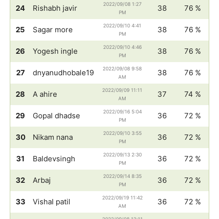
2022/09/08 1:27
24
Rishabh javir
38
76 %
PM
2022/09/10 4:41
25
Sagar more
38
76 %
PM
2022/09/10 4:46
26
Yogesh ingle
38
76 %
PM
2022/09/08 9:58
27
dnyanudhobale19
38
76 %
AM
2022/09/09 11:11
28
A ahire
37
74 %
AM
2022/09/16 5:04
29
Gopal dhadse
36
72 %
PM
2022/09/10 3:55
30
Nikam nana
36
72 %
PM
2022/09/13 2:30
31
Baldevsingh
36
72 %
PM
2022/09/14 8:35
32
Arbaj
36
72 %
PM
2022/09/19 11:42
33
Vishal patil
36
72 %
AM