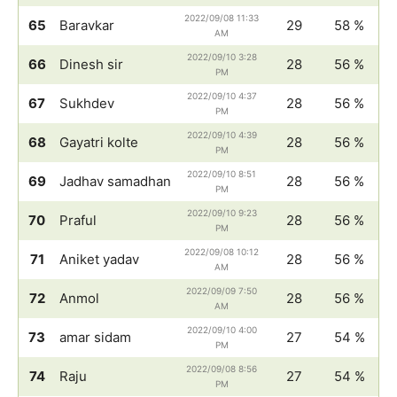
2022/09/08 11:33
65
Baravkar
29
58 %
AM
2022/09/10 3:28
66
Dinesh sir
28
56 %
PM
2022/09/10 4:37
67
Sukhdev
28
56 %
PM
2022/09/10 4:39
68
Gayatri kolte
28
56 %
PM
2022/09/10 8:51
69
Jadhav samadhan
28
56 %
PM
2022/09/10 9:23
70
Praful
28
56 %
PM
2022/09/08 10:12
71
Aniket yadav
28
56 %
AM
2022/09/09 7:50
72
Anmol
28
56 %
AM
2022/09/10 4:00
73
amar sidam
27
54 %
PM
2022/09/08 8:56
74
Raju
27
54 %
PM