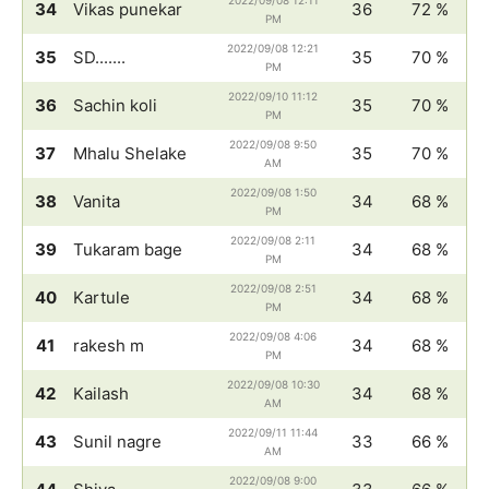
2022/09/08 12:11
34
Vikas punekar
36
72 %
PM
2022/09/08 12:21
35
SD.......
35
70 %
PM
2022/09/10 11:12
36
Sachin koli
35
70 %
PM
2022/09/08 9:50
37
Mhalu Shelake
35
70 %
AM
2022/09/08 1:50
38
Vanita
34
68 %
PM
2022/09/08 2:11
39
Tukaram bage
34
68 %
PM
2022/09/08 2:51
40
Kartule
34
68 %
PM
2022/09/08 4:06
41
rakesh m
34
68 %
PM
2022/09/08 10:30
42
Kailash
34
68 %
AM
2022/09/11 11:44
43
Sunil nagre
33
66 %
AM
2022/09/08 9:00