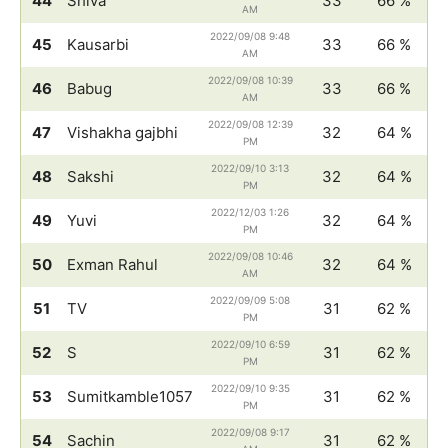
44
Shiva
33
66 %
AM
2022/09/08 9:48
45
Kausarbi
33
66 %
AM
2022/09/08 10:39
46
Babug
33
66 %
AM
2022/09/08 12:39
47
Vishakha gajbhi
32
64 %
PM
2022/09/10 3:13
48
Sakshi
32
64 %
PM
2022/12/03 1:26
49
Yuvi
32
64 %
PM
2022/09/08 10:46
50
Exman Rahul
32
64 %
AM
2022/09/09 5:08
51
TV
31
62 %
PM
2022/09/10 6:59
52
S
31
62 %
PM
2022/09/10 9:35
53
Sumitkamble1057
31
62 %
PM
2022/09/08 9:17
54
Sachin
31
62 %