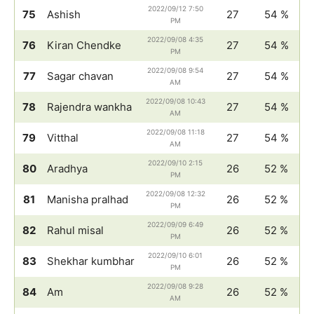
2022/09/12 7:50
75
Ashish
27
54 %
PM
2022/09/08 4:35
76
Kiran Chendke
27
54 %
PM
2022/09/08 9:54
77
Sagar chavan
27
54 %
AM
2022/09/08 10:43
78
Rajendra wankha
27
54 %
AM
2022/09/08 11:18
79
Vitthal
27
54 %
AM
2022/09/10 2:15
80
Aradhya
26
52 %
PM
2022/09/08 12:32
81
Manisha pralhad
26
52 %
PM
2022/09/09 6:49
82
Rahul misal
26
52 %
PM
2022/09/10 6:01
83
Shekhar kumbhar
26
52 %
PM
2022/09/08 9:28
84
Am
26
52 %
AM