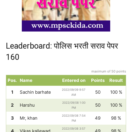
Leaderboard: पोलिस भरती सराव पेपर
160
maximum of 50 points
Pos.
Name
Entered on
Points
Result
2022/09/09 9:57
1
Sachin barhate
50
100 %
AM
2022/09/08 1:00
2
Harshu
50
100 %
PM
2022/09/08 7:54
3
Mr, khan
49
98 %
PM
2022/09/08 3:57
4
Vikas kallewad
49
98 %