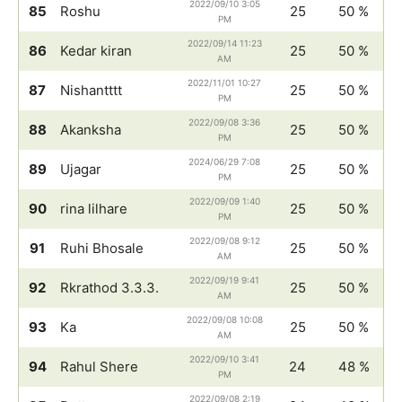
2022/09/10 3:05
85
Roshu
25
50 %
PM
2022/09/14 11:23
86
Kedar kiran
25
50 %
AM
2022/11/01 10:27
87
Nishantttt
25
50 %
PM
2022/09/08 3:36
88
Akanksha
25
50 %
PM
2024/06/29 7:08
89
Ujagar
25
50 %
PM
2022/09/09 1:40
90
rina lilhare
25
50 %
PM
2022/09/08 9:12
91
Ruhi Bhosale
25
50 %
AM
2022/09/19 9:41
92
Rkrathod 3.3.3.
25
50 %
AM
2022/09/08 10:08
93
Ka
25
50 %
AM
2022/09/10 3:41
94
Rahul Shere
24
48 %
PM
2022/09/08 2:19