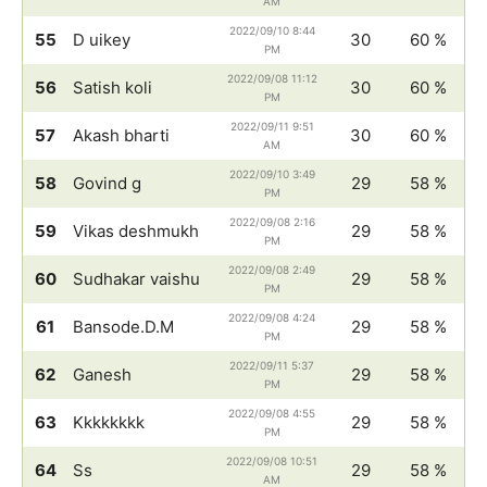
AM
2022/09/10 8:44
55
D uikey
30
60 %
PM
2022/09/08 11:12
56
Satish koli
30
60 %
PM
2022/09/11 9:51
57
Akash bharti
30
60 %
AM
2022/09/10 3:49
58
Govind g
29
58 %
PM
2022/09/08 2:16
59
Vikas deshmukh
29
58 %
PM
2022/09/08 2:49
60
Sudhakar vaishu
29
58 %
PM
2022/09/08 4:24
61
Bansode.D.M
29
58 %
PM
2022/09/11 5:37
62
Ganesh
29
58 %
PM
2022/09/08 4:55
63
Kkkkkkkk
29
58 %
PM
2022/09/08 10:51
64
Ss
29
58 %
AM