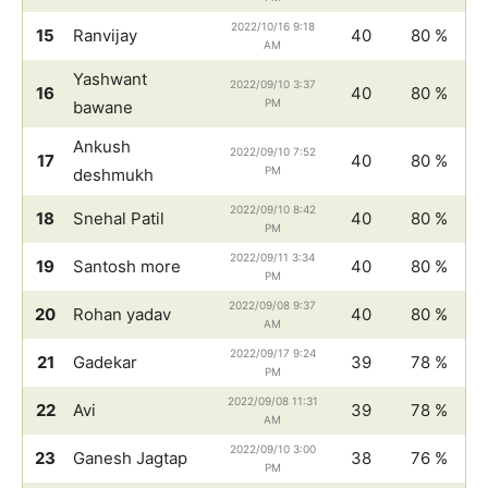
2022/10/16 9:18
15
Ranvijay
40
80 %
AM
Yashwant
2022/09/10 3:37
16
40
80 %
PM
bawane
Ankush
2022/09/10 7:52
17
40
80 %
PM
deshmukh
2022/09/10 8:42
18
Snehal Patil
40
80 %
PM
2022/09/11 3:34
19
Santosh more
40
80 %
PM
2022/09/08 9:37
20
Rohan yadav
40
80 %
AM
2022/09/17 9:24
21
Gadekar
39
78 %
PM
2022/09/08 11:31
22
Avi
39
78 %
AM
2022/09/10 3:00
23
Ganesh Jagtap
38
76 %
PM