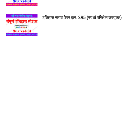
इतिहास सराव पेपर क्र. 295 (स्पर्धा परिक्षेस उपयुक्त)