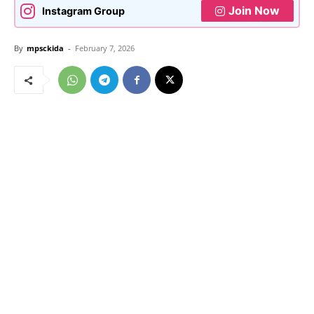
Join Now
Instagram Group
By
mpsckida
-
February 7, 2026