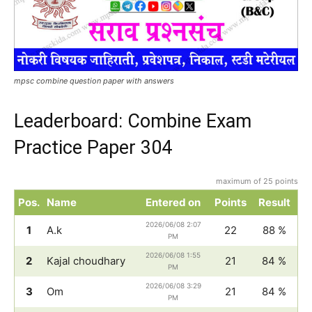
mpsc combine question paper with answers
Leaderboard: Combine Exam
Practice Paper 304
maximum of 25 points
Pos.
Name
Entered on
Points
Result
2026/06/08 2:07
1
A.k
22
88 %
PM
2026/06/08 1:55
2
Kajal choudhary
21
84 %
PM
2026/06/08 3:29
3
Om
21
84 %
PM