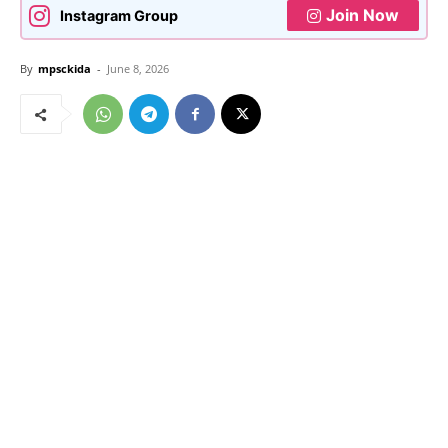
Join Now
Instagram Group
By
mpsckida
-
June 8, 2026