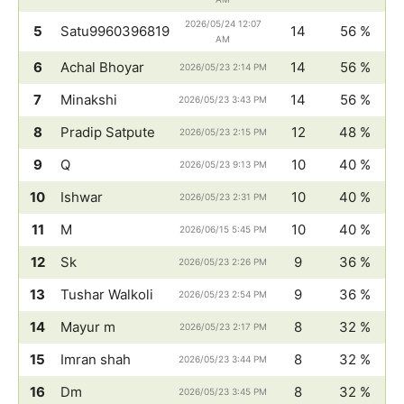
2026/05/24 12:07
5
Satu9960396819
14
56 %
AM
6
Achal Bhoyar
14
56 %
2026/05/23 2:14 PM
7
Minakshi
14
56 %
2026/05/23 3:43 PM
8
Pradip Satpute
12
48 %
2026/05/23 2:15 PM
9
Q
10
40 %
2026/05/23 9:13 PM
10
Ishwar
10
40 %
2026/05/23 2:31 PM
11
M
10
40 %
2026/06/15 5:45 PM
12
Sk
9
36 %
2026/05/23 2:26 PM
13
Tushar Walkoli
9
36 %
2026/05/23 2:54 PM
14
Mayur m
8
32 %
2026/05/23 2:17 PM
15
Imran shah
8
32 %
2026/05/23 3:44 PM
16
Dm
8
32 %
2026/05/23 3:45 PM