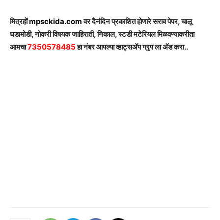
मित्रहों
mpsckida.com
वर दैनंदिन प्रकाशित होणारे सराव पेपर, चालू
घडामोडी, नोकरी विषयक जाहिराती, निकाल, स्टडी मटेरियल मिळवण्याकरीता
आमचा
7350578485
हा नंबर आपल्या व्हाट्सअ‍ॅप ग्रृप ला अ‍ॅड करा..