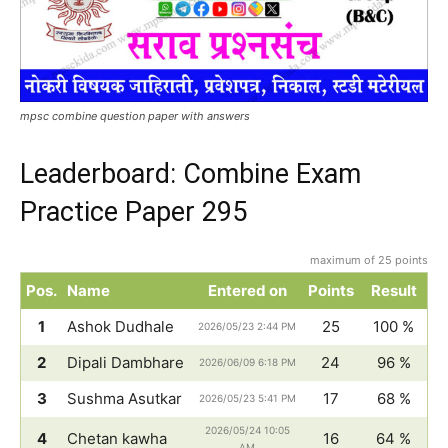
mpsc combine question paper with answers
Leaderboard: Combine Exam
Practice Paper 295
maximum of 25 points
Pos.
Name
Entered on
Points
Result
1
Ashok Dudhale
25
100 %
2026/05/23 2:44 PM
2
Dipali Dambhare
24
96 %
2026/06/09 6:18 PM
3
Sushma Asutkar
17
68 %
2026/05/23 5:41 PM
2026/05/24 10:05
4
Chetan kawha
16
64 %
AM