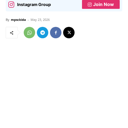
Join Now
Instagram Group
By
mpsckida
-
May 23, 2026