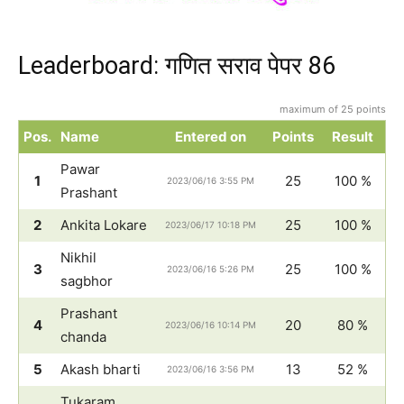
Leaderboard: गणित सराव पेपर 86
maximum of 25 points
Pos.
Name
Entered on
Points
Result
Pawar
1
25
100 %
2023/06/16 3:55 PM
Prashant
2
Ankita Lokare
25
100 %
2023/06/17 10:18 PM
Nikhil
3
25
100 %
2023/06/16 5:26 PM
sagbhor
Prashant
4
20
80 %
2023/06/16 10:14 PM
chanda
5
Akash bharti
13
52 %
2023/06/16 3:56 PM
Tukaram