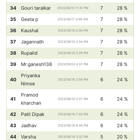
34
Gouri taralkar
7
28 %
2023/06/16 11:31 PM
35
Geeta p
7
28 %
2023/06/17 5:49 AM
36
Kaushal
7
28 %
2023/06/16 2:00 PM
37
Jagannath
7
28 %
2023/06/16 2:04 PM
38
Rupalid
7
28 %
2023/06/16 2:29 PM
39
Mr.ganesh138
7
28 %
2023/09/03 4:37 PM
Priyanka
40
6
24 %
2023/06/16 2:04 PM
Nimse
Pramod
41
6
24 %
2023/06/16 2:07 PM
kharchan
42
Patil Dipak
6
24 %
2023/06/16 7:03 PM
43
Jadhav
6
24 %
2023/06/16 8:44 PM
44
Varsha
5
20 %
2023/06/16 3:32 PM