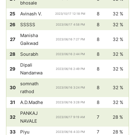
bhosale
25
Avinash V.
8
32 %
2023/10/17 12:18 PM
26
SSSSS
8
32 %
2023/06/17 4:58 PM
Manisha
27
8
32 %
2023/06/16 7:27 PM
Gaikwad
28
Sourabh
8
32 %
2023/06/16 2:44 PM
Dipali
29
8
32 %
2023/06/16 2:49 PM
Nandanwa
somnath
30
8
32 %
2023/06/16 3:24 PM
rathod
31
A.D.Madhe
8
32 %
2023/06/16 3:28 PM
PANKAJ
32
7
28 %
2023/06/17 9:19 AM
NAVALE
33
Piyu
7
28 %
2023/06/16 4:33 PM