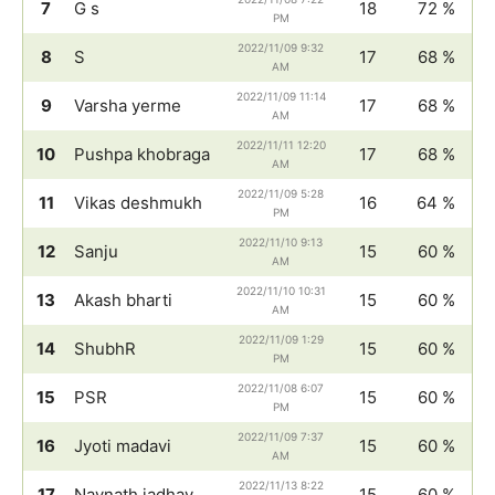
7
G s
18
72 %
PM
2022/11/09 9:32
8
S
17
68 %
AM
2022/11/09 11:14
9
Varsha yerme
17
68 %
AM
2022/11/11 12:20
10
Pushpa khobraga
17
68 %
AM
2022/11/09 5:28
11
Vikas deshmukh
16
64 %
PM
2022/11/10 9:13
12
Sanju
15
60 %
AM
2022/11/10 10:31
13
Akash bharti
15
60 %
AM
2022/11/09 1:29
14
ShubhR
15
60 %
PM
2022/11/08 6:07
15
PSR
15
60 %
PM
2022/11/09 7:37
16
Jyoti madavi
15
60 %
AM
2022/11/13 8:22
17
Navnath jadhav
15
60 %