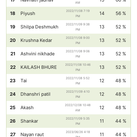
AM
2022/11/08 7:19
18
Piyush
14
56 %
PM
2022/11/09 9:38
19
Shilpa Deshmukh
13
52 %
PM
2022/11/08 9:00
20
Krushna Kedar
13
52 %
PM
2022/11/08 9:06
21
Ashvini nikhade
13
52 %
PM
2022/11/08 10:46
22
KAILASH BHURE
13
52 %
PM
2022/11/08 5:52
23
Tai
12
48 %
PM
2022/11/09 4:10
24
Dhanshri patil
12
48 %
PM
2022/12/08 10:48
25
Akash
12
48 %
AM
2022/11/09 5:35
26
Shankar
11
44 %
PM
2023/06/26 4:18
27
Nayan raut
11
44 %