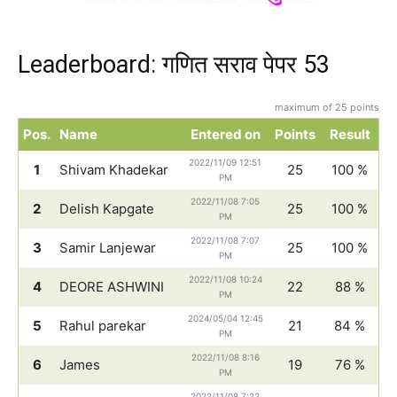
Leaderboard: गणित सराव पेपर 53
maximum of 25 points
Pos.
Name
Entered on
Points
Result
2022/11/09 12:51
1
Shivam Khadekar
25
100 %
PM
2022/11/08 7:05
2
Delish Kapgate
25
100 %
PM
2022/11/08 7:07
3
Samir Lanjewar
25
100 %
PM
2022/11/08 10:24
4
DEORE ASHWINI
22
88 %
PM
2024/05/04 12:45
5
Rahul parekar
21
84 %
PM
2022/11/08 8:16
6
James
19
76 %
PM
2022/11/08 7:22