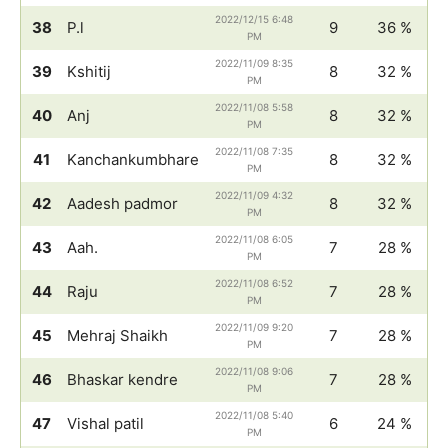
2022/12/15 6:48
38
P.l
9
36 %
PM
2022/11/09 8:35
39
Kshitij
8
32 %
PM
2022/11/08 5:58
40
Anj
8
32 %
PM
2022/11/08 7:35
41
Kanchankumbhare
8
32 %
PM
2022/11/09 4:32
42
Aadesh padmor
8
32 %
PM
2022/11/08 6:05
43
Aah.
7
28 %
PM
2022/11/08 6:52
44
Raju
7
28 %
PM
2022/11/09 9:20
45
Mehraj Shaikh
7
28 %
PM
2022/11/08 9:06
46
Bhaskar kendre
7
28 %
PM
2022/11/08 5:40
47
Vishal patil
6
24 %
PM