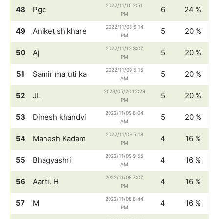
2022/11/10 2:51
48
Pgc
6
24 %
PM
2022/11/08 6:14
49
Aniket shikhare
5
20 %
PM
2022/11/12 3:07
50
Aj
5
20 %
PM
2022/11/09 5:15
51
Samir maruti ka
5
20 %
AM
2023/05/20 12:29
52
JL
5
20 %
PM
2022/11/09 8:04
53
Dinesh khandvi
5
20 %
AM
2022/11/09 5:18
54
Mahesh Kadam
4
16 %
PM
2022/11/09 9:55
55
Bhagyashri
4
16 %
AM
2022/11/08 7:07
56
Aarti. H
4
16 %
PM
2022/11/08 8:44
57
M
4
16 %
PM