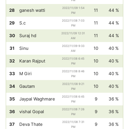
PM
2022/11/09 1:54
28
ganesh watti
11
44 %
PM
2022/11/08 7:03
29
S.c
11
44 %
PM
2022/11/09 12:31
30
Suraj hd
11
44 %
AM
2022/11/09 9:33
31
Sinu
10
40 %
AM
2022/11/08 6:45
32
Karan Rajput
10
40 %
PM
2022/11/08 8:46
33
M Giri
10
40 %
PM
2022/11/08 9:21
34
Gautam
10
40 %
PM
2022/11/08 6:45
35
Jaypal Waghmare
9
36 %
PM
2022/11/08 7:26
36
vishal Gopal
9
36 %
PM
2022/11/08 7:31
37
Deva Thate
9
36 %
PM