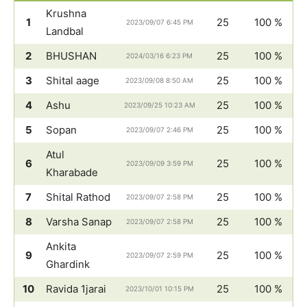
Krushna
1
25
100 %
2023/09/07 6:45 PM
Landbal
2
BHUSHAN
25
100 %
2024/03/16 6:23 PM
3
Shital aage
25
100 %
2023/09/08 8:50 AM
4
Ashu
25
100 %
2023/09/25 10:23 AM
5
Sopan
25
100 %
2023/09/07 2:46 PM
Atul
6
25
100 %
2023/09/09 3:59 PM
Kharabade
7
Shital Rathod
25
100 %
2023/09/07 2:58 PM
8
Varsha Sanap
25
100 %
2023/09/07 2:58 PM
Ankita
9
25
100 %
2023/09/07 2:59 PM
Ghardink
10
Ravida 1jarai
25
100 %
2023/10/01 10:15 PM