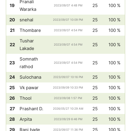
Pranali
19
25
100 %
2023/09/07 4:48 PM
Wararka
20
snehal
25
100 %
2023/09/07 10:09 PM
21
Thombare
25
100 %
2023/09/07 4:54 PM
Tushar
22
25
100 %
2023/09/07 4:54 PM
Lakade
Somnath
23
25
100 %
2023/09/07 4:54 PM
rathod
24
Sulochana
25
100 %
2023/09/07 10:16 PM
25
Vk pawar
25
100 %
2023/09/09 10:33 PM
26
Thool
25
100 %
2023/09/08 1:57 PM
27
Prashant D.
25
100 %
2026/05/27 10:29 AM
28
Arpita
25
100 %
2023/09/29 6:46 PM
29
Rani bade
25
100 %
2023/09/07 11:36 PM