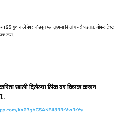
श्न 25 गुणांसाठी
पेपर सोडवून पहा तुम्हाला किती मार्क्स पडतात.
मोफत टेस्ट
लिक करा.
ाकरिता खाली दिलेल्या लिंक वर क्लिक करून
ा..
tsapp.com/KxP3gbCSANF48BBrVw3rYs