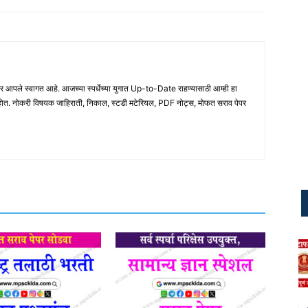
ले स्वागत आहे. आजच्या स्पर्धेच्या युगात Up-to-Date राहण्यासाठी आम्ही हा
होत. नोकरी विषयक जाहिराती, निकाल, स्टडी मटेरियल, PDF नोट्स, मोफत सराव पेपर