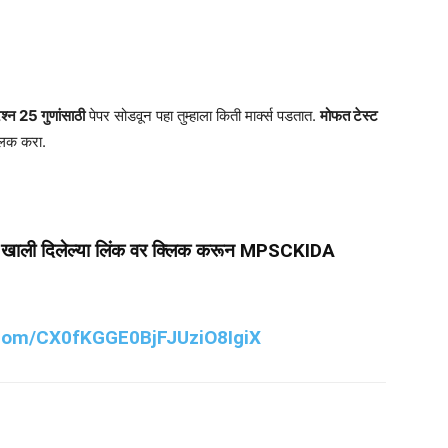
श्न 25 गुणांसाठी
पेपर सोडवून पहा तुम्हाला किती मार्क्स पडतात.
मोफत टेस्ट
लिक करा.
ता खाली दिलेल्या लिंक वर क्लिक करून MPSCKIDA
.com/CX0fKGGE0BjFJUziO8IgiX