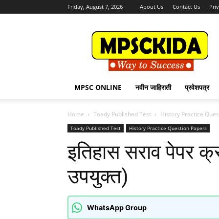
Friday, August 7, 2026
About Us
Contact Us
Pri
MPSCKida.com
सर्व
नवीन
जाहिराती
Letest
Jobs
MPSC ONLINE
नवीन जाहिराती
प्रवेशपत्र
in
Maharashtra
Home
Toady Published Test
History Practice Que
Toady Published Test
History Practice Question Papers
इतिहास सराव पेपर क्र. 
उपयुक्त)
WhatsApp Group