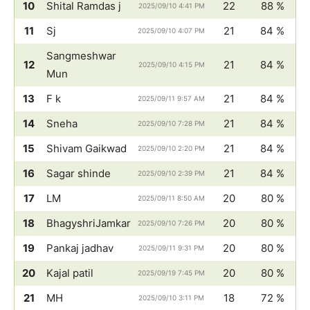
10
Shital Ramdas j
22
88 %
2025/09/10 4:41 PM
11
Sj
21
84 %
2025/09/10 4:07 PM
Sangmeshwar
12
21
84 %
2025/09/10 4:15 PM
Mun
13
F k
21
84 %
2025/09/11 9:57 AM
14
Sneha
21
84 %
2025/09/10 7:28 PM
15
Shivam Gaikwad
21
84 %
2025/09/10 2:20 PM
16
Sagar shinde
21
84 %
2025/09/10 2:39 PM
17
LM
20
80 %
2025/09/11 8:50 AM
18
BhagyshriJamkar
20
80 %
2025/09/10 7:26 PM
19
Pankaj jadhav
20
80 %
2025/09/11 9:31 PM
20
Kajal patil
20
80 %
2025/09/19 7:45 PM
21
MH
18
72 %
2025/09/10 3:11 PM