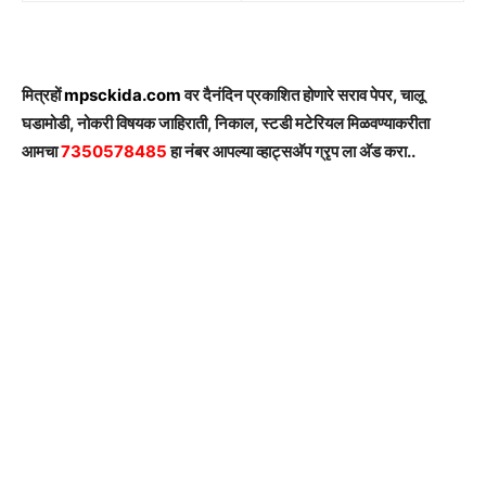
मित्रहों
mpsckida.com
वर दैनंदिन प्रकाशित होणारे सराव पेपर, चालू
घडामोडी, नोकरी विषयक जाहिराती, निकाल, स्टडी मटेरियल मिळवण्याकरीता
आमचा
7350578485
हा नंबर आपल्या व्हाट्सअ‍ॅप ग्रृप ला अ‍ॅड करा..