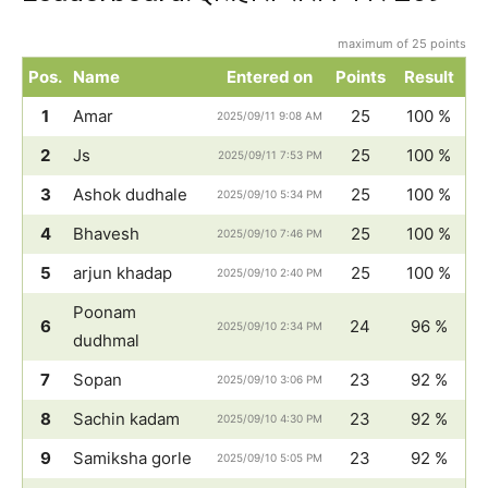
maximum of 25 points
Pos.
Name
Entered on
Points
Result
1
Amar
25
100 %
2025/09/11 9:08 AM
2
Js
25
100 %
2025/09/11 7:53 PM
3
Ashok dudhale
25
100 %
2025/09/10 5:34 PM
4
Bhavesh
25
100 %
2025/09/10 7:46 PM
5
arjun khadap
25
100 %
2025/09/10 2:40 PM
Poonam
6
24
96 %
2025/09/10 2:34 PM
dudhmal
7
Sopan
23
92 %
2025/09/10 3:06 PM
8
Sachin kadam
23
92 %
2025/09/10 4:30 PM
9
Samiksha gorle
23
92 %
2025/09/10 5:05 PM