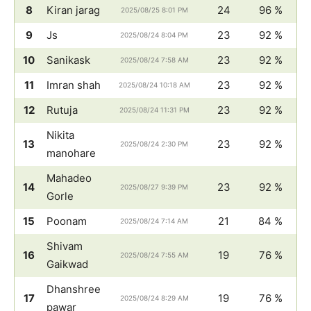
8
Kiran jarag
24
96 %
2025/08/25 8:01 PM
9
Js
23
92 %
2025/08/24 8:04 PM
10
Sanikask
23
92 %
2025/08/24 7:58 AM
11
Imran shah
23
92 %
2025/08/24 10:18 AM
12
Rutuja
23
92 %
2025/08/24 11:31 PM
Nikita
13
23
92 %
2025/08/24 2:30 PM
manohare
Mahadeo
14
23
92 %
2025/08/27 9:39 PM
Gorle
15
Poonam
21
84 %
2025/08/24 7:14 AM
Shivam
16
19
76 %
2025/08/24 7:55 AM
Gaikwad
Dhanshree
17
19
76 %
2025/08/24 8:29 AM
pawar