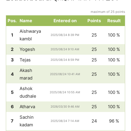
maximum of 25 points
Pos.
Name
Entered on
Points
Result
Aishwarya
1
25
100 %
2025/08/24 8:39 PM
kambl
2
Yogesh
25
100 %
2025/08/24 9:10 AM
3
Tejas
25
100 %
2025/08/24 8:59 PM
Akash
4
25
100 %
2025/08/24 10:41 AM
marad
Ashok
5
25
100 %
2025/08/24 10:55 AM
dudhale
6
Atharva
25
100 %
2026/03/30 9:46 AM
Sachin
7
24
96 %
2025/08/24 7:14 AM
kadam