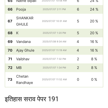
65
Nathe dipali
6
24 %
2025/07/07 10:58 AM
66
Pooja
6
24 %
2025/07/07 2:11 PM
SHANKAR
67
5
20 %
2025/07/07 10:31 AM
GHULE
68
K
5
20 %
2025/07/07 1:20 PM
69
Vandana
4
16 %
2025/07/08 9:34 AM
70
Ajay Ghule
4
16 %
2025/07/07 11:19 AM
71
Vaibhav
2
8 %
2025/07/07 7:32 PM
72
MB
2
8 %
2025/07/07 1:34 PM
Chetan
73
0
0 %
2025/07/07 11:52 AM
Randhaye
इतिहास सराव पेपर 191