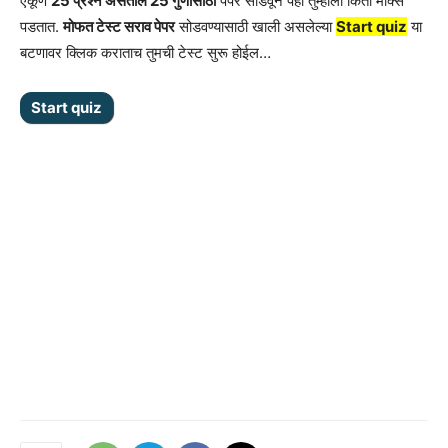
एकूण
25 प्रश्न असतील 25 गुणांसाठी
पेपर सोडवून पहा तुम्हाला किती मार्क्स
पडतात.
मोफत टेस्ट सराव पेपर
सोडवण्यासाठी खाली असलेल्या
Start quiz
या
बटणावर क्लिक कराताच तुमची टेस्ट सुरू होईल…