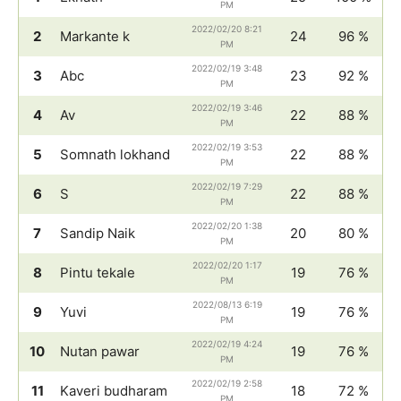
PM
2022/02/20 8:21
2
Markante k
24
96 %
PM
2022/02/19 3:48
3
Abc
23
92 %
PM
2022/02/19 3:46
4
Av
22
88 %
PM
2022/02/19 3:53
5
Somnath lokhand
22
88 %
PM
2022/02/19 7:29
6
S
22
88 %
PM
2022/02/20 1:38
7
Sandip Naik
20
80 %
PM
2022/02/20 1:17
8
Pintu tekale
19
76 %
PM
2022/08/13 6:19
9
Yuvi
19
76 %
PM
2022/02/19 4:24
10
Nutan pawar
19
76 %
PM
2022/02/19 2:58
11
Kaveri budharam
18
72 %
PM