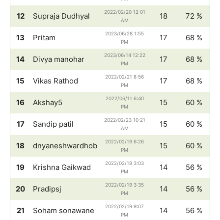
2022/02/20 12:01
12
Supraja Dudhyal
18
72 %
AM
2023/06/28 1:55
13
Pritam
17
68 %
PM
2023/06/14 12:22
14
Divya manohar
17
68 %
PM
2022/02/21 8:56
15
Vikas Rathod
17
68 %
PM
2022/06/11 6:40
16
Akshay5
15
60 %
PM
2022/02/23 10:21
17
Sandip patil
15
60 %
AM
2022/02/19 6:26
18
dnyaneshwardhob
15
60 %
PM
2022/02/19 3:03
19
Krishna Gaikwad
14
56 %
PM
2022/02/19 3:35
20
Pradipsj
14
56 %
PM
2022/02/19 9:07
21
Soham sonawane
14
56 %
PM