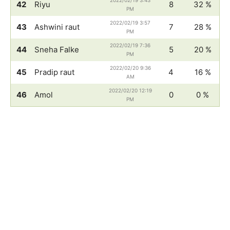
2022/02/19 3:43
42
Riyu
8
32 %
PM
2022/02/19 3:57
43
Ashwini raut
7
28 %
PM
2022/02/19 7:36
44
Sneha Falke
5
20 %
PM
2022/02/20 9:36
45
Pradip raut
4
16 %
AM
2022/02/20 12:19
46
Amol
0
0 %
PM