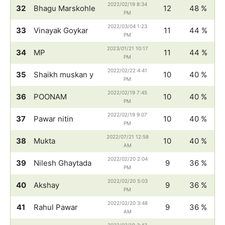
2022/02/19 8:34
32
Bhagu Marskohle
12
48 %
PM
2022/03/04 1:23
33
Vinayak Goykar
11
44 %
PM
2023/01/21 10:17
34
MP
11
44 %
PM
2022/02/22 4:41
35
Shaikh muskan y
10
40 %
PM
2022/02/19 7:45
36
POONAM
10
40 %
PM
2022/02/19 9:07
37
Pawar nitin
10
40 %
PM
2022/07/21 12:58
38
Mukta
10
40 %
AM
2022/02/20 2:04
39
Nilesh Ghaytada
9
36 %
PM
2022/02/20 5:03
40
Akshay
9
36 %
PM
2022/02/20 3:48
41
Rahul Pawar
9
36 %
AM