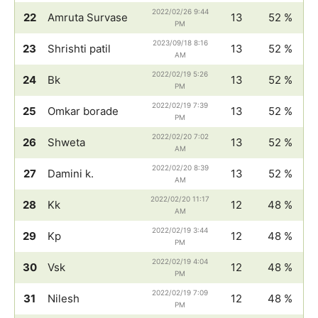
2022/02/26 9:44
22
Amruta Survase
13
52 %
PM
2023/09/18 8:16
23
Shrishti patil
13
52 %
AM
2022/02/19 5:26
24
Bk
13
52 %
PM
2022/02/19 7:39
25
Omkar borade
13
52 %
PM
2022/02/20 7:02
26
Shweta
13
52 %
AM
2022/02/20 8:39
27
Damini k.
13
52 %
AM
2022/02/20 11:17
28
Kk
12
48 %
AM
2022/02/19 3:44
29
Kp
12
48 %
PM
2022/02/19 4:04
30
Vsk
12
48 %
PM
2022/02/19 7:09
31
Nilesh
12
48 %
PM