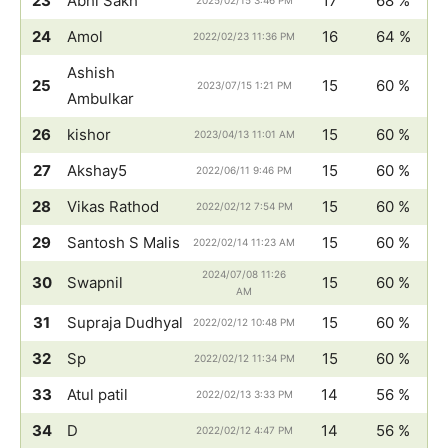
23
Abhi Sakh
17
68 %
2025/02/15 3:46 PM
24
Amol
16
64 %
2022/02/23 11:36 PM
Ashish
25
15
60 %
2023/07/15 1:21 PM
Ambulkar
26
kishor
15
60 %
2023/04/13 11:01 AM
27
Akshay5
15
60 %
2022/06/11 9:46 PM
28
Vikas Rathod
15
60 %
2022/02/12 7:54 PM
29
Santosh S Malis
15
60 %
2022/02/14 11:23 AM
2024/07/08 11:26
30
Swapnil
15
60 %
AM
31
Supraja Dudhyal
15
60 %
2022/02/12 10:48 PM
32
Sp
15
60 %
2022/02/12 11:34 PM
33
Atul patil
14
56 %
2022/02/13 3:33 PM
34
D
14
56 %
2022/02/12 4:47 PM