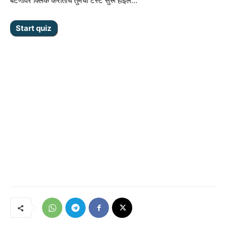
बटणावर क्लिक कराताच तुमची टेस्ट सुरू होईल…