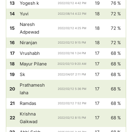
13
Yogesh k
19
76 %
2022/02/12 4:42 PM
14
Yuvi
18
72 %
2022/08/14 4:22 PM
Naresh
15
18
72 %
2022/02/12 4:25 PM
Adpewad
16
Niranjan
18
72 %
2022/02/12 9:15 PM
17
Vrushabh
17
68 %
2022/02/16 1:24 PM
18
Mayur Pilane
17
68 %
2022/02/13 9:20 AM
19
Sk
17
68 %
2022/04/07 2:11 PM
Prathamesh
20
17
68 %
2022/02/12 5:36 PM
laha
21
Ramdas
17
68 %
2022/02/12 7:52 PM
Krishna
22
17
68 %
2022/02/12 8:15 PM
Gaikwad