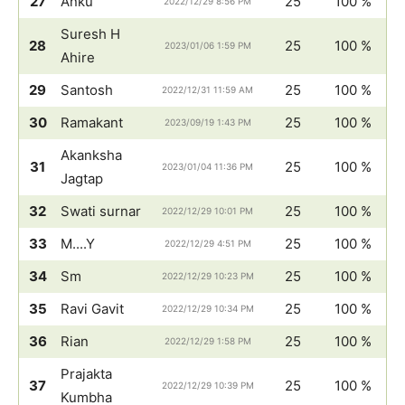
27
Anku
25
100 %
2022/12/29 8:56 PM
Suresh H
28
25
100 %
2023/01/06 1:59 PM
Ahire
29
Santosh
25
100 %
2022/12/31 11:59 AM
30
Ramakant
25
100 %
2023/09/19 1:43 PM
Akanksha
31
25
100 %
2023/01/04 11:36 PM
Jagtap
32
Swati surnar
25
100 %
2022/12/29 10:01 PM
33
M....Y
25
100 %
2022/12/29 4:51 PM
34
Sm
25
100 %
2022/12/29 10:23 PM
35
Ravi Gavit
25
100 %
2022/12/29 10:34 PM
36
Rian
25
100 %
2022/12/29 1:58 PM
Prajakta
37
25
100 %
2022/12/29 10:39 PM
Kumbha