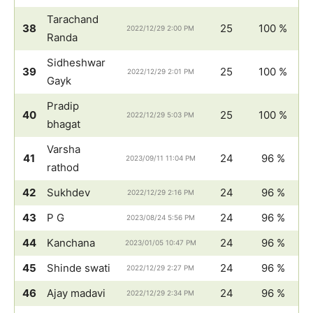
Tarachand
38
25
100 %
2022/12/29 2:00 PM
Randa
Sidheshwar
39
25
100 %
2022/12/29 2:01 PM
Gayk
Pradip
40
25
100 %
2022/12/29 5:03 PM
bhagat
Varsha
41
24
96 %
2023/09/11 11:04 PM
rathod
42
Sukhdev
24
96 %
2022/12/29 2:16 PM
43
P G
24
96 %
2023/08/24 5:56 PM
44
Kanchana
24
96 %
2023/01/05 10:47 PM
45
Shinde swati
24
96 %
2022/12/29 2:27 PM
46
Ajay madavi
24
96 %
2022/12/29 2:34 PM