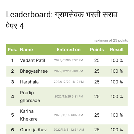
Leaderboard: ग्रामसेवक भरती सराव
पेपर 4
maximum of 25 points
Pos.
Name
Entered on
Points
Result
1
Vedant Patil
25
100 %
2023/01/06 3:57 PM
2
Bhagyashree
25
100 %
2022/12/29 2:09 PM
3
Harshala
25
100 %
2022/12/29 11:12 PM
Pradip
4
25
100 %
2022/12/29 5:31 PM
ghorsade
Karina
5
25
100 %
2023/11/02 6:02 AM
Khekare
6
Gouri jadhav
25
100 %
2022/12/31 12:54 AM