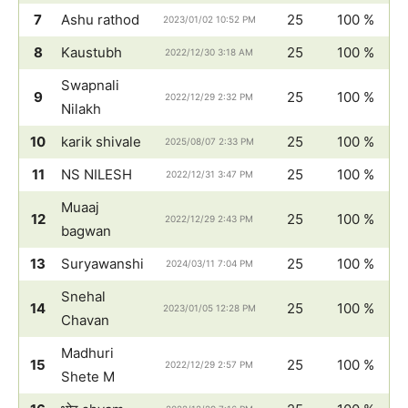
7
Ashu rathod
25
100 %
2023/01/02 10:52 PM
8
Kaustubh
25
100 %
2022/12/30 3:18 AM
Swapnali
9
25
100 %
2022/12/29 2:32 PM
Nilakh
10
karik shivale
25
100 %
2025/08/07 2:33 PM
11
NS NILESH
25
100 %
2022/12/31 3:47 PM
Muaaj
12
25
100 %
2022/12/29 2:43 PM
bagwan
13
Suryawanshi
25
100 %
2024/03/11 7:04 PM
Snehal
14
25
100 %
2023/01/05 12:28 PM
Chavan
Madhuri
15
25
100 %
2022/12/29 2:57 PM
Shete M