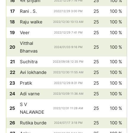
16
भोर shyam
25
100 %
2022/12/29 7:16 PM
17
Rani . S.
25
100 %
2022/12/29 3:00 PM
18
Raju walke
25
100 %
2022/12/30 10:13 AM
19
Veer
25
100 %
2022/12/29 7:41 PM
Vitthal
20
25
100 %
2024/01/03 9:16 PM
Bhanvas
21
Suchitra
25
100 %
2023/09/08 12:35 PM
22
Avi lokhande
25
100 %
2022/12/30 11:55 AM
23
Pratik
25
100 %
2022/12/29 8:31 PM
24
Adi varne
25
100 %
2023/10/09 11:36 AM
S V
25
25
100 %
2022/12/31 11:28 AM
NALAWADE
26
Rutika burde
25
100 %
2024/07/17 3:18 PM