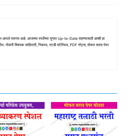
ले स्वागत आहे. आजच्या स्पर्धेच्या युगात Up-to-Date राहण्यासाठी आम्ही हा
होत. नोकरी विषयक जाहिराती, निकाल, स्टडी मटेरियल, PDF नोट्स, मोफत सराव पेपर