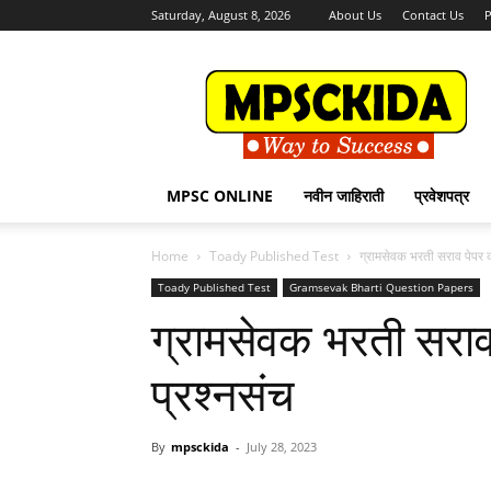
Saturday, August 8, 2026
About Us
Contact Us
P
MPSCKida.com
सर्व
नवीन
जाहिराती
Letest
Jobs
MPSC ONLINE
नवीन जाहिराती
प्रवेशपत्र
in
Maharashtra
Home
Toady Published Test
ग्रामसेवक भरती सराव पेपर क
Toady Published Test
Gramsevak Bharti Question Papers
ग्रामसेवक भरती सराव 
प्रश्नसंच
By
mpsckida
-
July 28, 2023