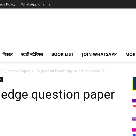
vacy Policy
WhatsApp Channel
निकाल
स्टडी मटेरियल
BOOK LIST
JOIN WHATSAPP
MOR
e Question Paper
Gk general knowledge question paper 37
r
ledge question paper