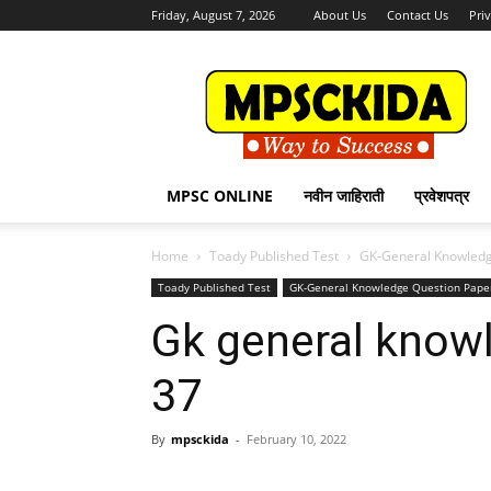
Friday, August 7, 2026
About Us
Contact Us
Pri
MPSCKida.com
सर्व
नवीन
जाहिराती
Letest
Jobs
MPSC ONLINE
नवीन जाहिराती
प्रवेशपत्र
in
Maharashtra
Home
Toady Published Test
GK-General Knowledg
Toady Published Test
GK-General Knowledge Question Pape
Gk general know
37
By
mpsckida
-
February 10, 2022
Share