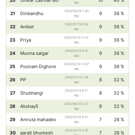
20
Omkar Laxman Bo
10
40 %
PM
2022/05/26 7:00
21
Dinbandhu
9
36 %
PM
2022/01/13 8:34
22
Aniket
9
36 %
PM
2022/01/13 11:31
23
Priya
9
36 %
PM
2022/01/14 6:47
24
Munna salgar
9
36 %
AM
2023/02/14 12:07
25
Poonam Dighore
9
36 %
PM
2022/01/13 7:28
26
PP
8
32 %
PM
2022/01/13 8:17
27
Shubhangi
8
32 %
PM
2022/06/25 2:27
28
Akshay5
8
32 %
PM
2022/01/15 6:21
29
Amruta mahadev
7
28 %
PM
2022/01/15 2:37
30
aarati bhumesh
7
28 %