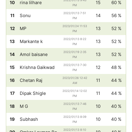
2022/01/13 9:43
10
rina lilhare
15
60 %
PM
2022/01/13 7:51
11
Sonu
14
56 %
PM
2023/01/24 11:53
12
MP
13
52 %
PM
2022/01/13 8:22
13
Markante k
13
52 %
PM
2022/01/19 2:35
14
Amol baisane
13
52 %
PM
2022/01/13 7:30
15
Krishna Gaikwad
12
48 %
PM
2023/01/26 12:42
16
Chetan Raj
11
44 %
AM
2022/01/14 12:02
17
Dipak Shigle
11
44 %
PM
2022/01/13 7:46
18
M G
10
40 %
PM
2022/01/13 8:09
19
Subhash
10
40 %
PM
2022/01/13 8:10