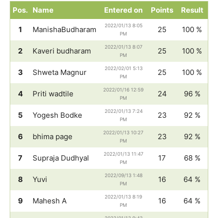
Pos.
Name
Entered on
Points
Result
2022/01/13 8:05
1
ManishaBudharam
25
100 %
PM
2022/01/13 8:07
2
Kaveri budharam
25
100 %
PM
2022/02/01 5:13
3
Shweta Magnur
25
100 %
PM
2022/01/16 12:59
4
Priti wadtile
24
96 %
PM
2022/01/13 7:24
5
Yogesh Bodke
23
92 %
PM
2022/01/13 10:27
6
bhima page
23
92 %
PM
2022/01/13 11:47
7
Supraja Dudhyal
17
68 %
PM
2022/09/13 1:48
8
Yuvi
16
64 %
PM
2022/01/13 8:19
9
Mahesh A
16
64 %
PM