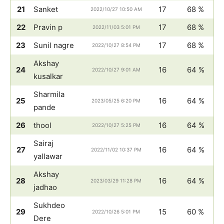
21
Sanket
17
68 %
2022/10/27 10:50 AM
22
Pravin p
17
68 %
2022/11/03 5:01 PM
23
Sunil nagre
17
68 %
2022/10/27 8:54 PM
Akshay
24
16
64 %
2022/10/27 9:01 AM
kusalkar
Sharmila
25
16
64 %
2023/05/25 6:20 PM
pande
26
thool
16
64 %
2022/10/27 5:25 PM
Sairaj
27
16
64 %
2022/11/02 10:37 PM
yallawar
Akshay
28
16
64 %
2023/03/29 11:28 PM
jadhao
Sukhdeo
29
15
60 %
2022/10/26 5:01 PM
Dere