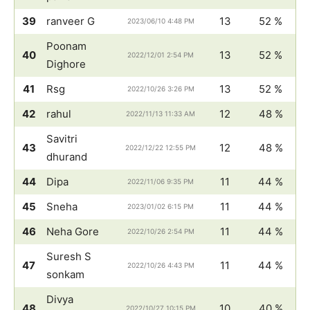
39
ranveer G
13
52 %
2023/06/10 4:48 PM
Poonam
40
13
52 %
2022/12/01 2:54 PM
Dighore
41
Rsg
13
52 %
2022/10/26 3:26 PM
42
rahul
12
48 %
2022/11/13 11:33 AM
Savitri
43
12
48 %
2022/12/22 12:55 PM
dhurand
44
Dipa
11
44 %
2022/11/06 9:35 PM
45
Sneha
11
44 %
2023/01/02 6:15 PM
46
Neha Gore
11
44 %
2022/10/26 2:54 PM
Suresh S
47
11
44 %
2022/10/26 4:43 PM
sonkam
Divya
48
10
40 %
2022/10/27 10:15 PM