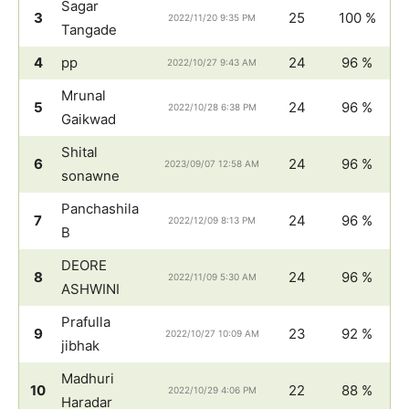
Sagar
3
25
100 %
2022/11/20 9:35 PM
Tangade
4
pp
24
96 %
2022/10/27 9:43 AM
Mrunal
5
24
96 %
2022/10/28 6:38 PM
Gaikwad
Shital
6
24
96 %
2023/09/07 12:58 AM
sonawne
Panchashila
7
24
96 %
2022/12/09 8:13 PM
B
DEORE
8
24
96 %
2022/11/09 5:30 AM
ASHWINI
Prafulla
9
23
92 %
2022/10/27 10:09 AM
jibhak
Madhuri
10
22
88 %
2022/10/29 4:06 PM
Haradar