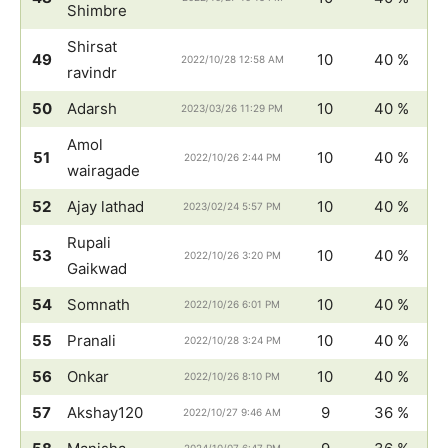
Shimbre
Shirsat
49
10
40 %
2022/10/28 12:58 AM
ravindr
50
Adarsh
10
40 %
2023/03/26 11:29 PM
Amol
51
10
40 %
2022/10/26 2:44 PM
wairagade
52
Ajay lathad
10
40 %
2023/02/24 5:57 PM
Rupali
53
10
40 %
2022/10/26 3:20 PM
Gaikwad
54
Somnath
10
40 %
2022/10/26 6:01 PM
55
Pranali
10
40 %
2022/10/28 3:24 PM
56
Onkar
10
40 %
2022/10/26 8:10 PM
57
Akshay120
9
36 %
2022/10/27 9:46 AM