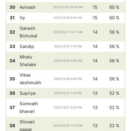
30
Avinash
15
60 %
2022/12/16 10:04 AM
31
Vy
15
60 %
2022/10/26 9:02 PM
Ganesh
32
14
56 %
2022/10/27 10:17 AM
Bichukal
33
Sandip
14
56 %
2022/12/15 7:16 PM
Mhalu
34
14
56 %
2022/10/26 3:40 PM
Shelake
Vikas
35
14
56 %
2022/10/26 4:40 PM
deshmukh
36
Supriya
13
52 %
2022/10/27 5:18 PM
Somnath
37
13
52 %
2022/10/27 6:25 PM
bhavari
Shivani
38
13
52 %
2022/10/28 11:14 PM
pawar