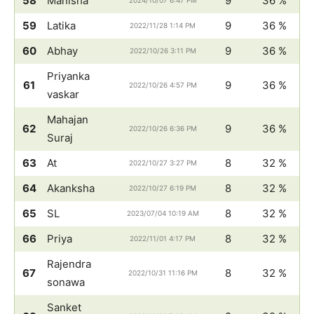
58
Manisha
9
36 %
2024/10/07 6:47 PM
59
Latika
9
36 %
2022/11/28 1:14 PM
60
Abhay
9
36 %
2022/10/26 3:11 PM
Priyanka
61
9
36 %
2022/10/26 4:57 PM
vaskar
Mahajan
62
9
36 %
2022/10/26 6:36 PM
Suraj
63
At
8
32 %
2022/10/27 3:27 PM
64
Akanksha
8
32 %
2022/10/27 6:19 PM
65
SL
8
32 %
2023/07/04 10:19 AM
66
Priya
8
32 %
2022/11/01 4:17 PM
Rajendra
67
8
32 %
2022/10/31 11:16 PM
sonawa
Sanket