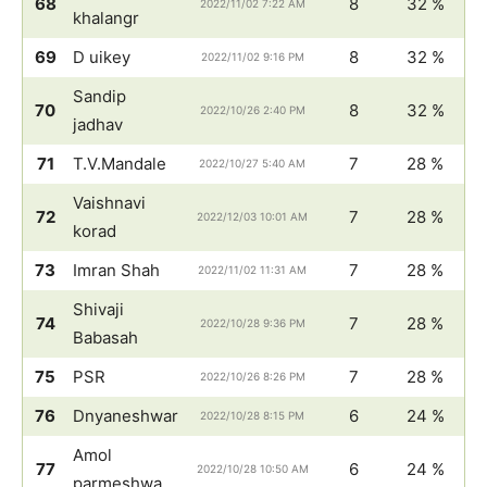
68
8
32 %
2022/11/02 7:22 AM
khalangr
69
D uikey
8
32 %
2022/11/02 9:16 PM
Sandip
70
8
32 %
2022/10/26 2:40 PM
jadhav
71
T.V.Mandale
7
28 %
2022/10/27 5:40 AM
Vaishnavi
72
7
28 %
2022/12/03 10:01 AM
korad
73
Imran Shah
7
28 %
2022/11/02 11:31 AM
Shivaji
74
7
28 %
2022/10/28 9:36 PM
Babasah
75
PSR
7
28 %
2022/10/26 8:26 PM
76
Dnyaneshwar
6
24 %
2022/10/28 8:15 PM
Amol
77
6
24 %
2022/10/28 10:50 AM
parmeshwa