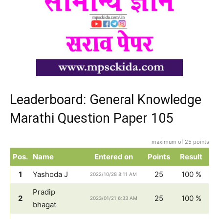
Leaderboard: General Knowledge
Marathi Question Paper 105
maximum of 25 points
Pos.
Name
Entered on
Points
Result
1
Yashoda J
25
100 %
2022/10/28 8:11 AM
Pradip
2
25
100 %
2023/01/21 6:33 AM
bhagat