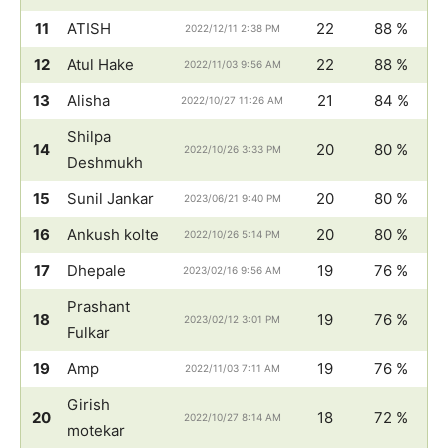
11
ATISH
22
88 %
2022/12/11 2:38 PM
12
Atul Hake
22
88 %
2022/11/03 9:56 AM
13
Alisha
21
84 %
2022/10/27 11:26 AM
Shilpa
14
20
80 %
2022/10/26 3:33 PM
Deshmukh
15
Sunil Jankar
20
80 %
2023/06/21 9:40 PM
16
Ankush kolte
20
80 %
2022/10/26 5:14 PM
17
Dhepale
19
76 %
2023/02/16 9:56 AM
Prashant
18
19
76 %
2023/02/12 3:01 PM
Fulkar
19
Amp
19
76 %
2022/11/03 7:11 AM
Girish
20
18
72 %
2022/10/27 8:14 AM
motekar