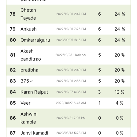
Chetan
78
6
24 %
2022/10/26 2:47 PM
Tayade
79
Ankush
6
24 %
2022/10/26 7:25 PM
80
Omkarrajguru
6
24 %
2023/09/07 6:15 PM
Akash
81
5
20 %
2022/10/28 11:39 AM
panditrao
82
pratibha
5
20 %
2022/10/26 2:49 PM
83
375✓
5
20 %
2022/10/26 2:56 PM
84
Karan Rajput
3
12 %
2022/10/27 6:36 PM
85
Veer
1
4 %
2022/10/27 6:43 AM
Ashwini
86
0
0 %
2022/10/31 7:06 PM
kamble
87
Janvi kamadi
0
0 %
2023/08/13 5:28 PM