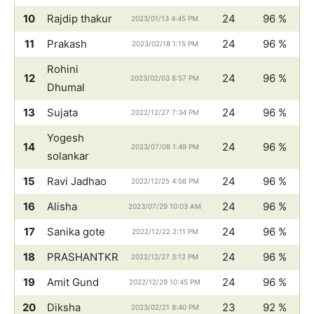
10
Rajdip thakur
24
96 %
2023/01/13 4:45 PM
11
Prakash
24
96 %
2023/02/18 1:15 PM
Rohini
12
24
96 %
2023/02/03 8:57 PM
Dhumal
13
Sujata
24
96 %
2022/12/27 7:34 PM
Yogesh
14
24
96 %
2023/07/08 1:49 PM
solankar
15
Ravi Jadhao
24
96 %
2022/12/25 4:56 PM
16
Alisha
24
96 %
2023/07/29 10:03 AM
17
Sanika gote
24
96 %
2022/12/22 2:11 PM
18
PRASHANTKR
24
96 %
2022/12/27 3:12 PM
19
Amit Gund
24
96 %
2022/12/29 10:45 PM
20
Diksha
23
92 %
2023/02/21 8:40 PM