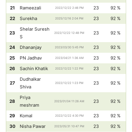
21
Rameezali
23
92 %
2022/12/22 2:46 PM
22
Surekha
23
92 %
2025/12/16 2:04 PM
Shelar Suresh
23
23
92 %
2022/12/22 12:48 PM
S
24
Dhananjay
23
92 %
2023/03/30 5:45 PM
25
PN Jadhav
23
92 %
2023/04/21 1:36 AM
26
Sachin Khatik
23
92 %
2022/12/22 1:22 PM
Dudhalkar
27
23
92 %
2022/12/22 1:23 PM
Shiva
Priya
28
23
92 %
2023/01/04 11:26 AM
meshram
29
Komal
23
92 %
2022/12/22 4:30 PM
30
Nisha Pawar
23
92 %
2023/05/31 10:47 PM