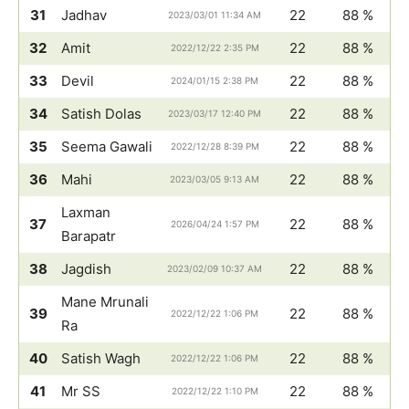
31
Jadhav
22
88 %
2023/03/01 11:34 AM
32
Amit
22
88 %
2022/12/22 2:35 PM
33
Devil
22
88 %
2024/01/15 2:38 PM
34
Satish Dolas
22
88 %
2023/03/17 12:40 PM
35
Seema Gawali
22
88 %
2022/12/28 8:39 PM
36
Mahi
22
88 %
2023/03/05 9:13 AM
Laxman
37
22
88 %
2026/04/24 1:57 PM
Barapatr
38
Jagdish
22
88 %
2023/02/09 10:37 AM
Mane Mrunali
39
22
88 %
2022/12/22 1:06 PM
Ra
40
Satish Wagh
22
88 %
2022/12/22 1:06 PM
41
Mr SS
22
88 %
2022/12/22 1:10 PM