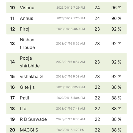
10
Vishnu
24
96 %
2023/01/16 7:29 PM
11
Annus
24
96 %
2023/01/17 5:25 PM
12
Firoj
23
92 %
2023/01/16 4:50 PM
Nishant
13
23
92 %
2023/01/16 8:26 AM
tirpude
Pooja
14
23
92 %
2023/01/16 8:54 AM
shirbhide
15
vishakha G
23
92 %
2023/01/16 9:08 AM
16
Gite j s
22
88 %
2023/01/16 9:50 PM
17
Patil
22
88 %
2023/01/16 5:04 PM
18
Ltd
22
88 %
2023/01/16 7:43 AM
19
R B Surwade
22
88 %
2023/01/17 6:33 AM
20
MAGGI S
22
88 %
2023/01/16 1:20 PM