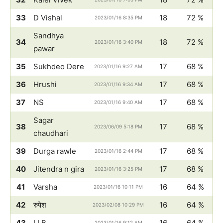
33
D Vishal
18
72 %
2023/01/16 8:35 PM
Sandhya
34
18
72 %
2023/01/16 3:40 PM
pawar
35
Sukhdeo Dere
17
68 %
2023/01/16 9:27 AM
36
Hrushi
17
68 %
2023/01/16 9:34 AM
37
NS
17
68 %
2023/01/16 9:40 AM
Sagar
38
17
68 %
2023/06/09 5:18 PM
chaudhari
39
Durga rawle
17
68 %
2023/01/16 2:44 PM
40
Jitendra n gira
17
68 %
2023/01/16 3:25 PM
41
Varsha
16
64 %
2023/01/16 10:11 PM
42
रुपेश
16
64 %
2023/02/08 10:29 PM
43
LLB
16
64 %
2023/01/16 9:12 AM