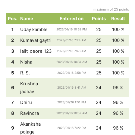
maximum of 25 points
Pos.
Name
Entered on
Points
Result
1
Uday kamble
25
100 %
2023/01/16 10:32 PM
2
Kumavat gaytri
25
100 %
2023/01/16 7:24 AM
3
lalit_deore_123
25
100 %
2023/01/16 7:46 AM
4
Nisha
25
100 %
2023/01/16 10:34 AM
5
R. S.
25
100 %
2023/01/16 2:58 PM
Krushna
6
24
96 %
2023/01/16 8:41 AM
jadhav
7
Dhiru
24
96 %
2023/01/26 1:51 PM
8
Ravindra
24
96 %
2023/01/16 10:57 AM
Akanksha
9
24
96 %
2023/01/16 7:22 PM
pojage