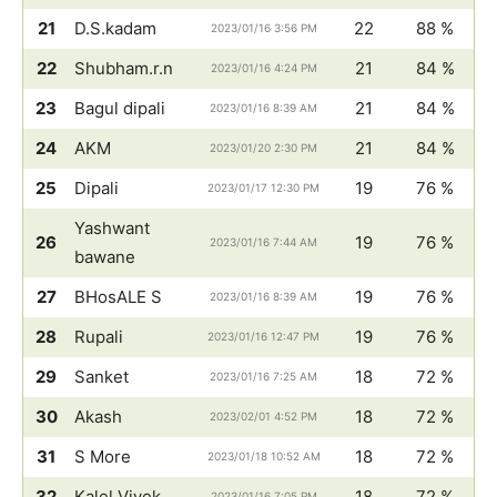
21
D.S.kadam
22
88 %
2023/01/16 3:56 PM
22
Shubham.r.n
21
84 %
2023/01/16 4:24 PM
23
Bagul dipali
21
84 %
2023/01/16 8:39 AM
24
AKM
21
84 %
2023/01/20 2:30 PM
25
Dipali
19
76 %
2023/01/17 12:30 PM
Yashwant
26
19
76 %
2023/01/16 7:44 AM
bawane
27
BHosALE S
19
76 %
2023/01/16 8:39 AM
28
Rupali
19
76 %
2023/01/16 12:47 PM
29
Sanket
18
72 %
2023/01/16 7:25 AM
30
Akash
18
72 %
2023/02/01 4:52 PM
31
S More
18
72 %
2023/01/18 10:52 AM
32
Kalel Vivek
18
72 %
2023/01/16 7:05 PM