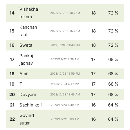
Vishakha
14
18
72 %
2023/12/22 10:03 AM
tekam
Kanchan
15
18
72 %
2023/12/22 10:53 AM
raut
16
Sweta
18
72 %
2024/01/05 11:49 PM
Pankaj
17
17
68 %
2023/12/22 8:38 AM
jadhav
18
Amit
17
68 %
2023/12/22 12:59 PM
19
T
17
68 %
2023/12/24 4:47 PM
20
Devyani
17
68 %
2023/12/23 12:46 AM
21
Sachin koli
16
64 %
2023/12/23 7:49 AM
Govind
22
16
64 %
2023/12/22 8:03 AM
sutar