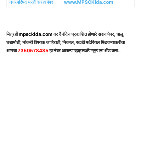
नगरपरिषद भरती सराव पेपर
www.MPSCKida.com
मित्रहों
mpsckida.com
वर दैनंदिन प्रकाशित होणारे सराव पेपर, चालू
घडामोडी, नोकरी विषयक जाहिराती, निकाल, स्टडी मटेरियल मिळवण्याकरीता
आमचा
7350578485
हा नंबर आपल्या व्हाट्सअ‍ॅप ग्रृप ला अ‍ॅड करा..