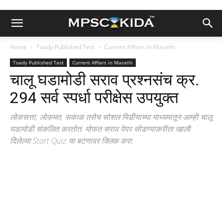
Home
Toady Published Test
Current Affiars in Marathi
Toady Published Test
Current Affiars in Marathi
चालू घडामोडी सराव प्रश्नसंच क्र.
294 सर्व स्पर्धा परीक्षेस उपयुक्त
लोकसत्ता, लोकमत, सकाळ तसेच सोशल मिडीयाच्या माध्यमातून आम्ही चालू
घडामोडी संकलित करतोत. मोफत सराव पेपर सोडण्याकरीता खाली
दिलेल्या Start Quiz या बटणावर क्लिक करा.