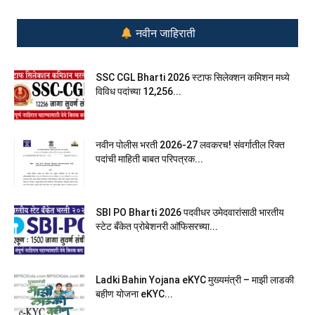
नवीन जाहिराती
SSC CGL Bharti 2026 स्टाफ सिलेक्शन कमिशन मध्ये
विविध पदांच्या 12,256...
नवीन पोलीस भरती 2026-27 लवकरच! संवर्गातील रिक्त
पदांची माहिती बाबत परिपत्रक...
SBI PO Bharti 2026 पदवीधर उमेदवारांसाठी भारतीय
स्टेट बँकेत प्रोबेशनरी आ‍ॅफिसरच्या...
Ladki Bahin Yojana eKYC मुख्यमंत्री – माझी लाडकी
बहीण योजना eKYC...