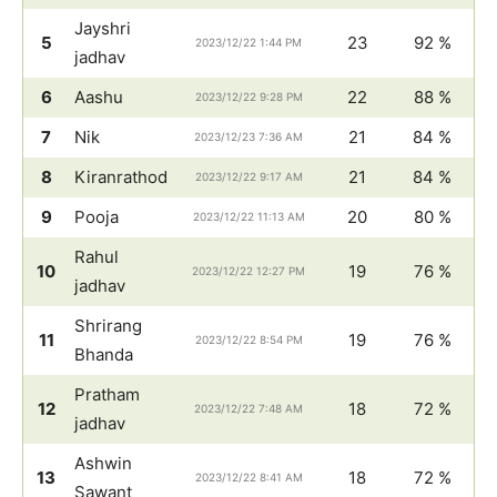
Jayshri
5
23
92 %
2023/12/22 1:44 PM
jadhav
6
Aashu
22
88 %
2023/12/22 9:28 PM
7
Nik
21
84 %
2023/12/23 7:36 AM
8
Kiranrathod
21
84 %
2023/12/22 9:17 AM
9
Pooja
20
80 %
2023/12/22 11:13 AM
Rahul
10
19
76 %
2023/12/22 12:27 PM
jadhav
Shrirang
11
19
76 %
2023/12/22 8:54 PM
Bhanda
Pratham
12
18
72 %
2023/12/22 7:48 AM
jadhav
Ashwin
13
18
72 %
2023/12/22 8:41 AM
Sawant