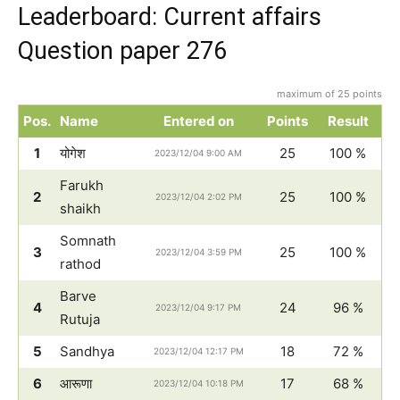
Leaderboard: Current affairs
Question paper 276
maximum of 25 points
Pos.
Name
Entered on
Points
Result
1
योगेश
25
100 %
2023/12/04 9:00 AM
Farukh
2
25
100 %
2023/12/04 2:02 PM
shaikh
Somnath
3
25
100 %
2023/12/04 3:59 PM
rathod
Barve
4
24
96 %
2023/12/04 9:17 PM
Rutuja
5
Sandhya
18
72 %
2023/12/04 12:17 PM
6
आरूणा
17
68 %
2023/12/04 10:18 PM