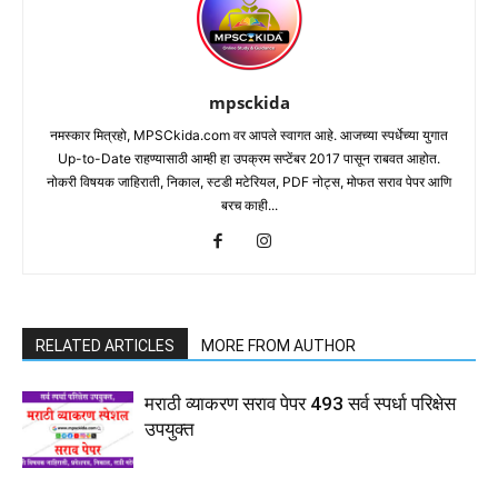
mpsckida
नमस्कार मित्रहो, MPSCkida.com वर आपले स्वागत आहे. आजच्या स्पर्धेच्या युगात
Up-to-Date राहण्यासाठी आम्ही हा उपक्रम सप्टेंबर 2017 पासून राबवत आहोत.
नोकरी विषयक जाहिराती, निकाल, स्टडी मटेरियल, PDF नोट्स, मोफत सराव पेपर आणि
बरच काही...
RELATED ARTICLES
MORE FROM AUTHOR
मराठी व्याकरण सराव पेपर 493 सर्व स्पर्धा परिक्षेस
उपयुक्त