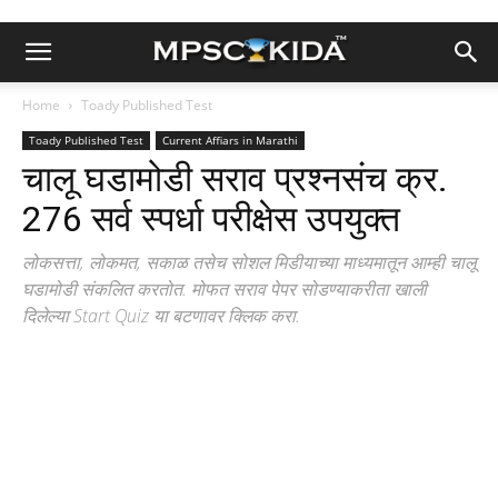
Home
Toady Published Test
Toady Published Test
Current Affiars in Marathi
चालू घडामोडी सराव प्रश्नसंच क्र.
276 सर्व स्पर्धा परीक्षेस उपयुक्त
लोकसत्ता, लोकमत, सकाळ तसेच सोशल मिडीयाच्या माध्यमातून आम्ही चालू
घडामोडी संकलित करतोत. मोफत सराव पेपर सोडण्याकरीता खाली
दिलेल्या Start Quiz या बटणावर क्लिक करा.