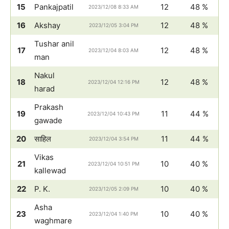
15
Pankajpatil
12
48 %
2023/12/08 8:33 AM
16
Akshay
12
48 %
2023/12/05 3:04 PM
Tushar anil
17
12
48 %
2023/12/04 8:03 AM
man
Nakul
18
12
48 %
2023/12/04 12:16 PM
harad
Prakash
19
11
44 %
2023/12/04 10:43 PM
gawade
20
साहिल
11
44 %
2023/12/04 3:54 PM
Vikas
21
10
40 %
2023/12/04 10:51 PM
kallewad
22
P. K.
10
40 %
2023/12/05 2:09 PM
Asha
23
10
40 %
2023/12/04 1:40 PM
waghmare