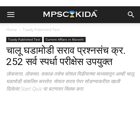
Home
Toady Published Test
Toady Published Test
Current Affiars in Marathi
चालू घडामोडी सराव प्रश्नसंच क्र.
252 सर्व स्पर्धा परीक्षेस उपयुक्त
लोकसत्ता, लोकमत, सकाळ तसेच सोशल मिडीयाच्या माध्यमातून आम्ही चालू
घडामोडी संकलित करतोत. मोफत सराव पेपर सोडण्याकरीता खाली
दिलेल्या Start Quiz या बटणावर क्लिक करा.