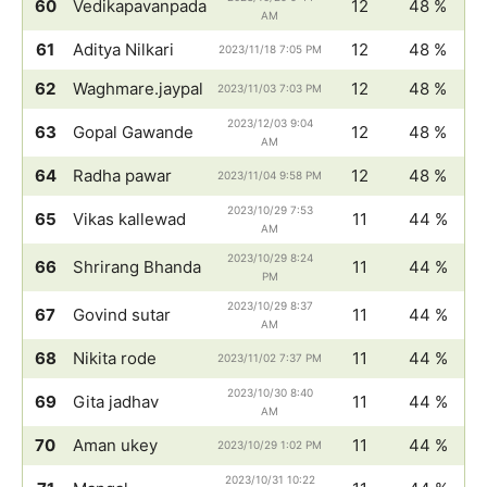
60
Vedikapavanpada
12
48 %
AM
61
Aditya Nilkari
12
48 %
2023/11/18 7:05 PM
62
Waghmare.jaypal
12
48 %
2023/11/03 7:03 PM
2023/12/03 9:04
63
Gopal Gawande
12
48 %
AM
64
Radha pawar
12
48 %
2023/11/04 9:58 PM
2023/10/29 7:53
65
Vikas kallewad
11
44 %
AM
2023/10/29 8:24
66
Shrirang Bhanda
11
44 %
PM
2023/10/29 8:37
67
Govind sutar
11
44 %
AM
68
Nikita rode
11
44 %
2023/11/02 7:37 PM
2023/10/30 8:40
69
Gita jadhav
11
44 %
AM
70
Aman ukey
11
44 %
2023/10/29 1:02 PM
2023/10/31 10:22