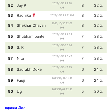
2023/10/29 9:18
82
Jay P
8
32 %
AM
83
Radhika
8
32 %
2023/10/29 1:31 PM
2023/10/30 12:07
84
Shekhar Chavan
8
32 %
PM
2023/10/29 7:24
85
Shubham bante
7
28 %
PM
2023/10/30 6:02
86
S. R
7
28 %
PM
2023/10/29 6:47
87
Nita
7
28 %
PM
2023/10/31 7:35
88
Saurabh Doke
6
24 %
AM
2023/10/29 11:41
89
Fauji
6
24 %
AM
2023/11/07 12:32
90
Ug
5
20 %
PM
महत्वाच्या लिंक :