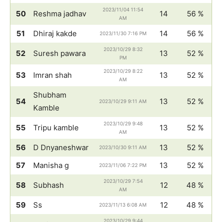
2023/11/04 11:54
50
Reshma jadhav
14
56 %
AM
51
Dhiraj kakde
14
56 %
2023/11/30 7:16 PM
2023/10/29 8:32
52
Suresh pawara
13
52 %
PM
2023/10/29 8:22
53
Imran shah
13
52 %
AM
Shubham
54
13
52 %
2023/10/29 9:11 AM
Kamble
2023/10/29 9:48
55
Tripu kamble
13
52 %
AM
56
D Dnyaneshwar
13
52 %
2023/10/30 9:11 AM
57
Manisha g
13
52 %
2023/11/06 7:22 PM
2023/10/29 7:54
58
Subhash
12
48 %
AM
59
Ss
12
48 %
2023/11/13 6:08 AM
2023/10/29 9:44