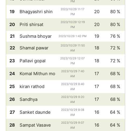
PM
2023/10/29 11:17
19
Bhagyashri shin
20
80 %
PM
2023/10/29 12:19
20
Priti shirsat
20
80 %
PM
21
Sushma bhoyar
19
76 %
2023/10/29 1:42 PM
2023/10/29 11:50
22
Shamal pawar
18
72 %
AM
2023/10/29 12:07
23
Pallavi gopal
18
72 %
PM
2023/10/29 7:40
24
Komal Mithun mo
17
68 %
AM
2023/10/29 8:40
25
kiran rathod
17
68 %
AM
2023/10/29 9:20
26
Sandhya
17
68 %
AM
2023/10/29 8:08
27
Sanket daunde
16
64 %
AM
2023/10/29 9:07
28
Sampat Vasave
16
64 %
AM