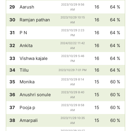
2023/10/29 9:56
29
Aarush
16
64 %
AM
2023/10/29 10:15
30
Ramjan pathan
16
64 %
AM
2023/10/29 2:23
31
P N
16
64 %
PM
2024/02/22 11:42
32
Ankita
16
64 %
AM
2023/10/29 5:46
33
Vishwa kajale
16
64 %
PM
34
Tillu
16
64 %
2023/10/29 7:01 PM
2023/10/29 8:14
35
Monika
15
60 %
AM
2023/10/29 8:40
36
Anushri sonule
15
60 %
AM
2023/10/29 8:58
37
Pooja p
15
60 %
AM
2023/11/29 10:35
38
Amarpali
15
60 %
AM
2023/10/29 10:17