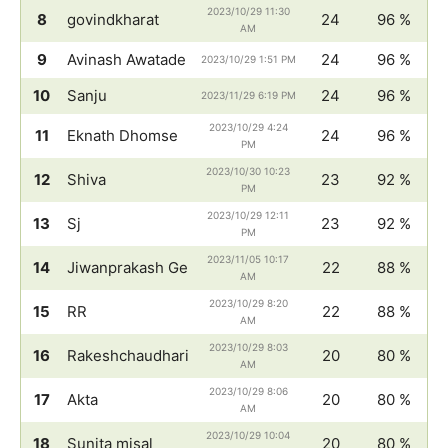
2023/10/29 11:30
8
govindkharat
24
96 %
AM
9
Avinash Awatade
24
96 %
2023/10/29 1:51 PM
10
Sanju
24
96 %
2023/11/29 6:19 PM
2023/10/29 4:24
11
Eknath Dhomse
24
96 %
PM
2023/10/30 10:23
12
Shiva
23
92 %
PM
2023/10/29 12:11
13
Sj
23
92 %
PM
2023/11/05 10:17
14
Jiwanprakash Ge
22
88 %
AM
2023/10/29 8:20
15
RR
22
88 %
AM
2023/10/29 8:03
16
Rakeshchaudhari
20
80 %
AM
2023/10/29 8:06
17
Akta
20
80 %
AM
2023/10/29 10:04
18
Sunita misal
20
80 %