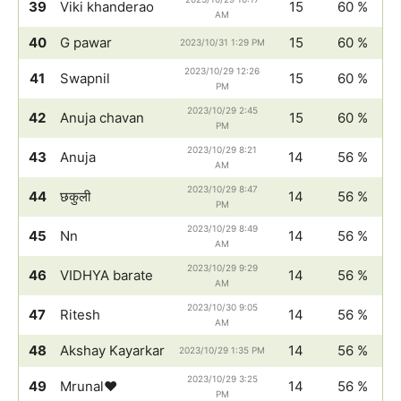
39
Viki khanderao
15
60 %
AM
40
G pawar
15
60 %
2023/10/31 1:29 PM
2023/10/29 12:26
41
Swapnil
15
60 %
PM
2023/10/29 2:45
42
Anuja chavan
15
60 %
PM
2023/10/29 8:21
43
Anuja
14
56 %
AM
2023/10/29 8:47
44
छकुली
14
56 %
PM
2023/10/29 8:49
45
Nn
14
56 %
AM
2023/10/29 9:29
46
VIDHYA barate
14
56 %
AM
2023/10/30 9:05
47
Ritesh
14
56 %
AM
48
Akshay Kayarkar
14
56 %
2023/10/29 1:35 PM
2023/10/29 3:25
49
Mrunal♥️
14
56 %
PM