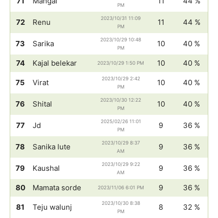
71
Mangal
11
44 %
PM
2023/10/31 11:09
72
Renu
11
44 %
PM
2023/10/29 10:48
73
Sarika
10
40 %
PM
74
Kajal belekar
10
40 %
2023/10/29 1:50 PM
2023/10/29 2:42
75
Virat
10
40 %
PM
2023/10/30 12:22
76
Shital
10
40 %
PM
2025/02/26 11:01
77
Jd
9
36 %
PM
2023/10/29 8:37
78
Sanika lute
9
36 %
AM
2023/10/29 9:22
79
Kaushal
9
36 %
AM
80
Mamata sorde
9
36 %
2023/11/06 6:01 PM
2023/10/30 8:38
81
Teju walunj
8
32 %
PM