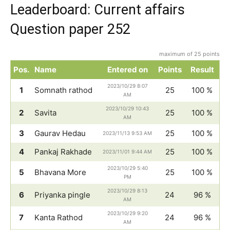
Leaderboard: Current affairs
Question paper 252
maximum of 25 points
Pos.
Name
Entered on
Points
Result
2023/10/29 8:07
1
Somnath rathod
25
100 %
AM
2023/10/29 10:43
2
Savita
25
100 %
AM
3
Gaurav Hedau
25
100 %
2023/11/13 9:53 AM
4
Pankaj Rakhade
25
100 %
2023/11/01 9:44 AM
2023/10/29 5:40
5
Bhavana More
25
100 %
PM
2023/10/29 8:13
6
Priyanka pingle
24
96 %
AM
2023/10/29 9:20
7
Kanta Rathod
24
96 %
AM