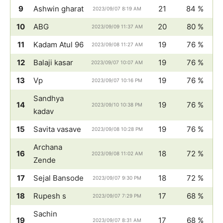
9
Ashwin gharat
21
84 %
2023/09/07 8:19 AM
10
ABG
20
80 %
2023/09/09 11:37 AM
11
Kadam Atul 96
19
76 %
2023/09/08 11:27 AM
12
Balaji kasar
19
76 %
2023/09/07 10:07 AM
13
Vp
19
76 %
2023/09/07 10:16 PM
Sandhya
14
19
76 %
2023/09/10 10:38 PM
kadav
15
Savita vasave
19
76 %
2023/09/08 10:28 PM
Archana
16
18
72 %
2023/09/08 11:02 AM
Zende
17
Sejal Bansode
18
72 %
2023/09/07 9:30 PM
18
Rupesh s
17
68 %
2023/09/07 7:29 PM
Sachin
19
17
68 %
2023/09/07 8:31 AM