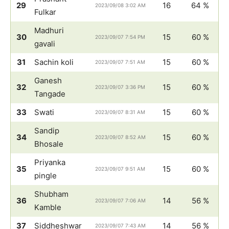
29
16
64 %
2023/09/08 3:02 AM
Fulkar
Madhuri
30
15
60 %
2023/09/07 7:54 PM
gavali
31
Sachin koli
15
60 %
2023/09/07 7:51 AM
Ganesh
32
15
60 %
2023/09/07 3:36 PM
Tangade
33
Swati
15
60 %
2023/09/07 8:31 AM
Sandip
34
15
60 %
2023/09/07 8:52 AM
Bhosale
Priyanka
35
15
60 %
2023/09/07 9:51 AM
pingle
Shubham
36
14
56 %
2023/09/07 7:06 AM
Kamble
37
Siddheshwar
14
56 %
2023/09/07 7:43 AM