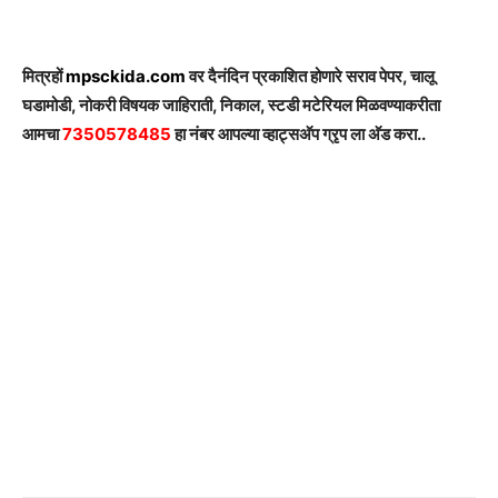
मित्रहों
mpsckida.com
वर दैनंदिन प्रकाशित होणारे सराव पेपर, चालू
घडामोडी, नोकरी विषयक जाहिराती, निकाल, स्टडी मटेरियल मिळवण्याकरीता
आमचा
7350578485
हा नंबर आपल्या व्हाट्सअ‍ॅप ग्रृप ला अ‍ॅड करा..