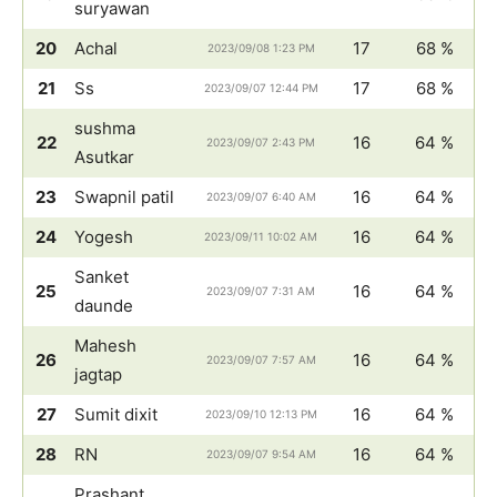
suryawan
20
Achal
17
68 %
2023/09/08 1:23 PM
21
Ss
17
68 %
2023/09/07 12:44 PM
sushma
22
16
64 %
2023/09/07 2:43 PM
Asutkar
23
Swapnil patil
16
64 %
2023/09/07 6:40 AM
24
Yogesh
16
64 %
2023/09/11 10:02 AM
Sanket
25
16
64 %
2023/09/07 7:31 AM
daunde
Mahesh
26
16
64 %
2023/09/07 7:57 AM
jagtap
27
Sumit dixit
16
64 %
2023/09/10 12:13 PM
28
RN
16
64 %
2023/09/07 9:54 AM
Prashant