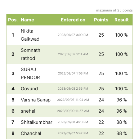
maximum of 25 points
Pos.
Name
Entered on
Points
Result
Nikita
1
25
100 %
2023/09/07 3:09 PM
Gaikwad
Somnath
2
25
100 %
2023/09/07 9:11 AM
rathod
SURAJ
3
25
100 %
2023/09/07 1:03 PM
PENDOR
4
Govund
25
100 %
2023/09/08 2:56 PM
5
Varsha Sanap
24
96 %
2023/09/07 11:04 AM
6
snehal
24
96 %
2023/09/09 11:57 AM
7
Shitalkumbhar
22
88 %
2023/09/08 4:20 PM
8
Chanchal
22
88 %
2023/09/07 5:42 PM