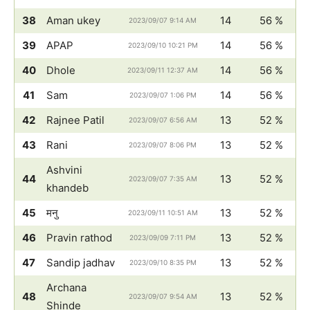
38
Aman ukey
14
56 %
2023/09/07 9:14 AM
39
APAP
14
56 %
2023/09/10 10:21 PM
40
Dhole
14
56 %
2023/09/11 12:37 AM
41
Sam
14
56 %
2023/09/07 1:06 PM
42
Rajnee Patil
13
52 %
2023/09/07 6:56 AM
43
Rani
13
52 %
2023/09/07 8:06 PM
Ashvini
44
13
52 %
2023/09/07 7:35 AM
khandeb
45
मनु
13
52 %
2023/09/11 10:51 AM
46
Pravin rathod
13
52 %
2023/09/09 7:11 PM
47
Sandip jadhav
13
52 %
2023/09/10 8:35 PM
Archana
48
13
52 %
2023/09/07 9:54 AM
Shinde