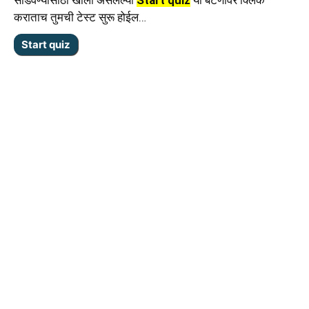
सोडवण्यासाठी खाली असलेल्या
Start quiz
या बटणावर क्लिक
कराताच तुमची टेस्ट सुरू होईल…