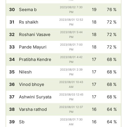
2023/08/02 7:30
30
Seema b
19
76 %
PM
2023/08/01 12:52
31
Rs shaikh
18
72 %
PM
2023/08/01 5:44
32
Roshani Vasave
18
72 %
PM
2023/08/01 7:00
33
Pande Mayuri
18
72 %
PM
2023/08/01 4:42
34
Pratibha Kendre
17
68 %
PM
2023/08/01 2:39
35
Nilesh
17
68 %
PM
2023/08/01 10:43
36
Vinod bhoye
17
68 %
AM
2023/08/03 12:45
37
Ashwini Suryata
17
68 %
PM
2023/08/01 12:37
38
Varsha rathod
16
64 %
PM
2023/08/01 7:30
39
Sb
16
64 %
AM