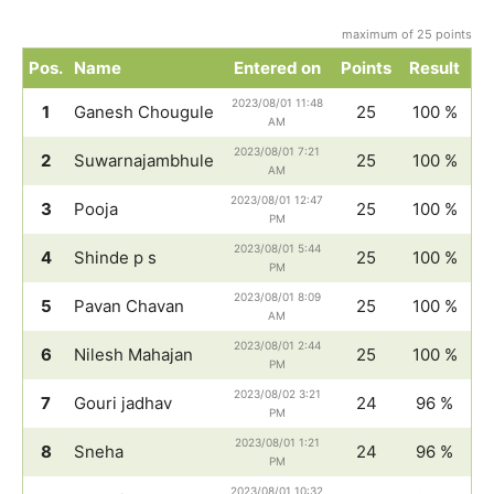
maximum of 25 points
Pos.
Name
Entered on
Points
Result
2023/08/01 11:48
1
Ganesh Chougule
25
100 %
AM
2023/08/01 7:21
2
Suwarnajambhule
25
100 %
AM
2023/08/01 12:47
3
Pooja
25
100 %
PM
2023/08/01 5:44
4
Shinde p s
25
100 %
PM
2023/08/01 8:09
5
Pavan Chavan
25
100 %
AM
2023/08/01 2:44
6
Nilesh Mahajan
25
100 %
PM
2023/08/02 3:21
7
Gouri jadhav
24
96 %
PM
2023/08/01 1:21
8
Sneha
24
96 %
PM
2023/08/01 10:32