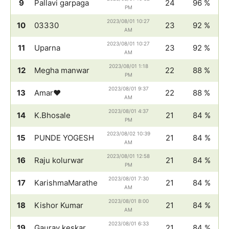
9
Pallavi garpaga
24
96 %
PM
2023/08/01 10:27
10
03330
23
92 %
AM
2023/08/01 10:27
11
Uparna
23
92 %
AM
2023/08/01 1:18
12
Megha manwar
22
88 %
PM
2023/08/01 9:37
13
Amar♥️
22
88 %
AM
2023/08/01 4:37
14
K.Bhosale
21
84 %
PM
2023/08/02 10:39
15
PUNDE YOGESH
21
84 %
AM
2023/08/01 12:58
16
Raju kolurwar
21
84 %
PM
2023/08/01 7:30
17
KarishmaMarathe
21
84 %
AM
2023/08/01 8:00
18
Kishor Kumar
21
84 %
AM
2023/08/01 6:33
19
Gaurav keskar
21
84 %