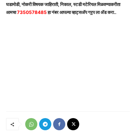
घडामोडी, नोकरी विषयक जाहिराती, निकाल, स्टडी मटेरियल मिळवण्याकरीता
आमचा
7350578485
हा नंबर आपल्या व्हाट्सअ‍ॅप ग्रृप ला अ‍ॅड करा..