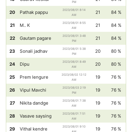
PM
2023/08/01 8:14
20
Pathak pappu
21
84 %
AM
2023/08/01 8:55
21
M.. K
21
84 %
AM
2023/08/01 3:48
22
Gautam pagare
21
84 %
PM
2023/08/01 5:38
23
Sonali jadhav
20
80 %
PM
2023/08/01 8:49
24
Dipu
20
80 %
AM
2023/08/02 12:12
25
Prem lengure
19
76 %
AM
2023/08/03 2:19
26
Vipul Mavchi
19
76 %
PM
2023/08/01 7:38
27
Nikita dandge
19
76 %
AM
2023/08/01 7:51
28
Vasave saysing
19
76 %
AM
2023/08/01 9:10
29
Vithal kendre
19
76 %
AM