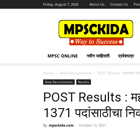
Friday, August 7, 2026
About Us
Contact Us
Pri
MPSCKida.com
सर्व
नवीन
जाहिराती
Letest
Jobs
MPSC ONLINE
नवीन जाहिराती
प्रवेशपत्र
in
Maharashtra
Home
New Recruitments
POST Results : महाराष्ट्र पो
New Recruitments
Results
POST Results : महारा
1371 पदांसाठीचा नि
By
mpsckida.com
-
October 13, 2021
Share