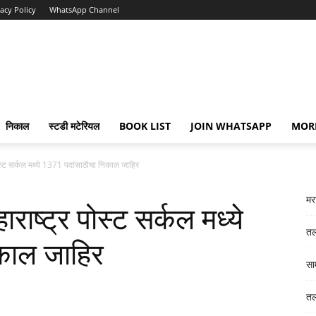
vacy Policy
WhatsApp Channel
निकाल
स्टडी मटेरियल
BOOK LIST
JOIN WHATSAPP
MOR
स्ट सर्कल मध्ये 1371 पदांसाठीचा निकाल जाहिर
मर
ष्ट्र पोस्ट सर्कल मध्ये
तल
काल जाहिर
साम
तल