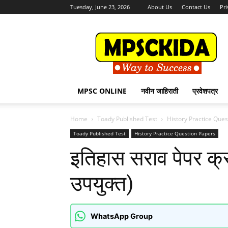
Tuesday, June 23, 2026
About Us
Contact Us
Pri
MPSCKida.com
सर्व
नवीन
जाहिराती
Letest
Jobs
MPSC ONLINE
नवीन जाहिराती
प्रवेशपत्र
in
Maharashtra
Home
Toady Published Test
History Practice Que
Toady Published Test
History Practice Question Papers
इतिहास सराव पेपर क्र. 
उपयुक्त)
WhatsApp Group