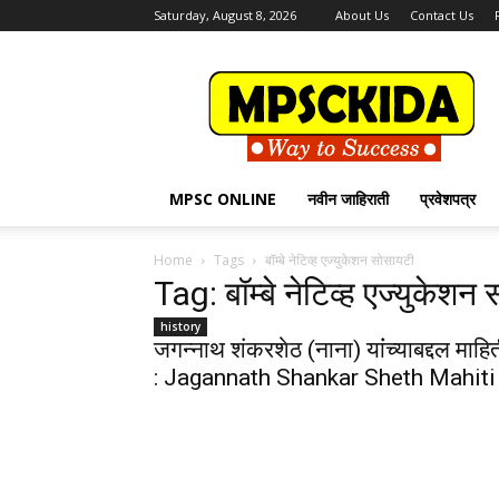
Saturday, August 8, 2026
About Us
Contact Us
MPSCKida.com
सर्व
नवीन
जाहिराती
Letest
Jobs
MPSC ONLINE
नवीन जाहिराती
प्रवेशपत्र
in
Maharashtra
Home
Tags
बॉम्बे नेटिव्ह एज्युकेशन सोसायटी
Tag: बॉम्बे नेटिव्ह एज्युकेशन
history
जगन्नाथ शंकरशेठ (नाना) यांंच्याबद्दल माहि
: Jagannath Shankar Sheth Mahiti