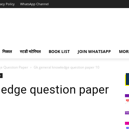
vacy Policy
WhatsApp Channel
निकाल
स्टडी मटेरियल
BOOK LIST
JOIN WHATSAPP
MOR
e Question Paper
Gk general knowledge question paper 10
r
ledge question paper