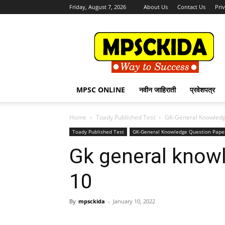
Friday, August 7, 2026
About Us
Contact Us
Pri
MPSCKida.com
सर्व
नवीन
जाहिराती
Letest
Jobs
MPSC ONLINE
नवीन जाहिराती
प्रवेशपत्र
in
Maharashtra
Home
Toady Published Test
GK-General Knowledg
Toady Published Test
GK-General Knowledge Question Pape
Gk general know
10
By
mpsckida
-
January 10, 2022
Share