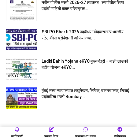
नवीन पोलीस भरती 2026-27 लवकरच! संवर्गातील रिक्त
पदांची माहिती बाबत परिपत्रक...
SBI PO Bharti 2026 पदवीधर उमेदवारांसाठी भारतीय
स्टेट बँकेत प्रोबेशनरी आ‍ॅफिसरच्या...
Ladki Bahin Yojana eKYC मुख्यमंत्री – माझी लाडकी
बहीण योजना eKYC...
मुंबई उच्च न्यायालयात लघुलेखन, लिपिक, वाहनचालक, शिपाई
पदांकरिता भरती Bombay...
जाहिराती
सराव पेपर
व्हाट्सअप ग्रुप
टेलेग्राम