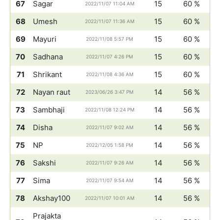
67
Sagar
15
60 %
2022/11/07 11:04 AM
68
Umesh
15
60 %
2022/11/07 11:36 AM
69
Mayuri
15
60 %
2022/11/08 5:57 PM
70
Sadhana
15
60 %
2022/11/07 4:26 PM
71
Shrikant
15
60 %
2022/11/08 4:36 AM
72
Nayan raut
14
56 %
2023/06/26 3:47 PM
73
Sambhaji
14
56 %
2022/11/08 12:24 PM
74
Disha
14
56 %
2022/11/07 9:02 AM
75
NP
14
56 %
2022/12/05 1:58 PM
76
Sakshi
14
56 %
2022/11/07 9:26 AM
77
Sima
14
56 %
2022/11/07 9:54 AM
78
Akshay100
14
56 %
2022/11/07 10:01 AM
Prajakta