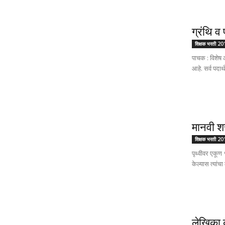
ग्रंथि
शिक्षक भरती 2
पाचक : विशेष 
आहे. सर्व पदार
मानवी 
शिक्षक भरती 2
पृथ्वीवर एकूण 
केल्यास त्यांच
लेखिका क