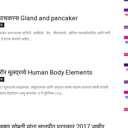
 व पाचकरस Gland and pancaker
018
आहार अन्न घटक प्रथिने , कर्बोदके , मेद , जीवनसत्त्वे , खनिज ग्लायकोकॉलेट आणि पाणी
्थ हे घटक बनलेले आहेत....
शरीर मूलद्रव्ये Human Body Elements
018
९२ मूलद्रव्ये आढळतात. अणुक्रमांक आणि अणुभार यांच्या चढत्या क्रमाने त्यांची मांडणी
ा क्रम हैड्रोजन (अणु क्रमांक १) ते युरेनियम (९२)...
ृष्णा सोबती यांना ज्ञानपीठ पुरस्कार 2017 जाहीर