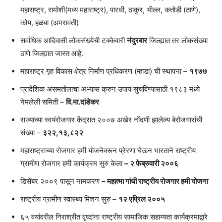
महाराष्ट्र, रामोशी(मध्य महाराष्ट्र), पारधी, ठाकुर, भील्ल, कतोडी (ठाणे),
कोय, हळबा (अमरावती)
सर्वाधिक आदिवासी लोकसंख्येची टक्केवारी
नंदुरबार
जिल्ह्यात तर लोकसंख्या
ठाणे जिल्ह्यात जास्त आहे.
महाराष्ट्र गृह विकास क्षेत्र निर्माण प्रधिकरण (म्हाडा) ची स्थापना –
१९७७
प्रादेशिक असमतोलाचा अभ्यास क्रुन उपाय सुचविण्यासाठी १९८३ मध्ये
नेमलेली समिती –
वि.मा.दांडेकर
राज्याच्या स्वयंरोजगार केंद्रात २००७ अखेर नोंदणी झालेल्य बेरोजगारांची
संख्या –
३२२,१३,८२२
महाराष्ट्राच्या रोजगार हमी योजनेवरून प्रेरणा घेऊन भारताने राष्ट्रीय
ग्रामीण रोजगार हमी कार्यक्रम सुरु केला
– २ फेब्रुवारी २००६
डिसेंबर २००९ पासून नामकरण
– महात्मा गांधी राष्ट्रीय रोजगार हमी योजना
राष्ट्रीय ग्रामीण स्वास्थ्य मिशन सुरु –
१२ एप्रिल २००५
६५ वयांवरील निराश्रीत वृध्दांना राष्ट्रीय सामाजिक सहाय्यता कार्यक्रमाद्वारे