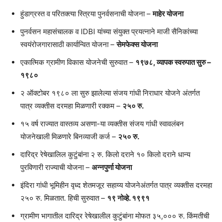
हुंडाग्रस्त व परितक्त्या स्त्रिया पुनर्वसनाची योजना –
माहेर योजना
पुनर्वसन महासंचालक व IDBI यांच्या संयुक्त प्रयत्नाने माजी सैनिकांच्या
स्वयंरोजगारासाठी कार्यान्वित योजना –
सेमफेक्स योजना
एकात्मिक ग्रामीण विकास योजनेची सुरुवात –
१९७८, व्यापक स्वरुपात सुरु –
१९८०
२ ऑक्टोबर १९८० ला सुरु झालेल्या संजय गांधी निराधार योजने अंतर्गत
पात्र व्यक्तीस दरमहा मिळणारी रक्कम –
२५० रु.
१५ वर्ष राज्यात वास्तव्य असणा-या व्यक्तीस संजय गांधी स्वावलंबन
योजनेखाली मिळणारे बिनव्याजी कर्ज –
२५० रु.
दारिद्र रेषेखालिल कुटुंबांना २ रु. किलो दराने १० किलो दराने धान्य
पुरविणारी राज्याची योजना –
अन्नपुर्णा योजना
इंदिरा गांधी भूमिहीन वृध्द शेतमजूर सहाय्य योजनेअंतर्गत पात्र व्यक्तीस दरमहा
२५० रु. मिळतात. हिची सुरुवात –
१९ नोव्हे. १९९१
ग्रामीण भागातील दारिद्र रेषेखालील कुटुंबांना मोफत ३५,००० रु. किंमतीची